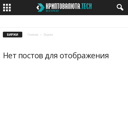
CRYPTOCURRENCY
HARDWARE NEWS
ICO
IEO
MINING
БИРЖИ
Главная
Биржи
Нет постов для отображения