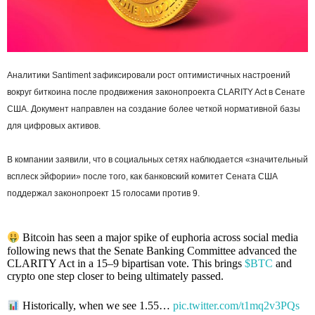
Аналитики Santiment зафиксировали рост оптимистичных настроений
вокруг биткоина после продвижения законопроекта CLARITY Act в Сенате
США. Документ направлен на создание более четкой нормативной базы
для цифровых активов.
В компании заявили, что в социальных сетях наблюдается «значительный
всплеск эйфории» после того, как банковский комитет Сената США
поддержал законопроект 15 голосами против 9.
Bitcoin has seen a major spike of euphoria across social media
following news that the Senate Banking Committee advanced the
CLARITY Act in a 15–9 bipartisan vote. This brings
$BTC
and
crypto one step closer to being ultimately passed.
Historically, when we see 1.55…
pic.twitter.com/t1mq2v3PQs