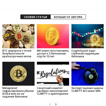
СХОЖИЕ СТАТЬИ
БОЛЬШЕ ОТ АВТОРА
BTC вернулся к точке
ИИ помог восстановить
CryptoQuant ждут
безубыточности
доступ к 5 биткоинам
глубокой коррекции
краткосрочных китов
спустя 10 лет
биткоина
Metaplanet
Сенатский комитет
Эксперт оценил шансы
зафиксировала убытки
одобрил законопроект
CLARITY Act ниже 50%
$725,6 млн из-за
CLARITY о крипторынке
падения биткоина