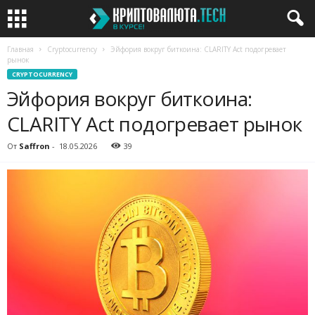
Главная
Cryptocurrency
Эйфория вокруг биткоина: CLARITY Act подогревает
рынок
CRYPTOCURRENCY
Эйфория вокруг биткоина:
CLARITY Act подогревает рынок
От
Saffron
-
18.05.2026
39