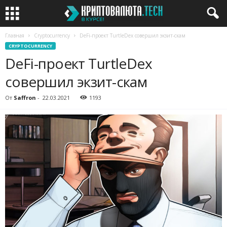
Главная
Cryptocurrency
DeFi-проект TurtleDex совершил экзит-скам
CRYPTOCURRENCY
DeFi-проект TurtleDex
совершил экзит-скам
От
Saffron
-
22.03.2021
1193