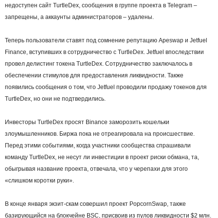
недоступен сайт TurtleDex, сообщения в группе проекта в Telegram –
запрещены, а аккаунты администраторов – удалены.
Теперь пользователи ставят под сомнение репутацию Apeswap и Jetfuel
Finance, вступивших в сотрудничество с TurtleDex. Jetfuel впоследствии
провел делистинг токена TurtleDex. Сотрудничество заключалось в
обеспечении стимулов для предоставления ликвидности. Также
появились сообщения о том, что Jetfuel проводили продажу токенов для
TurtleDex, но они не подтвердились.
Инвесторы TurtleDex просят Binance заморозить кошельки
злоумышленников. Биржа пока не отреагировала на происшествие.
Перед этими событиями, когда участники сообщества спрашивали
команду TurtleDex, не несут ли инвестиции в проект риски обмана, та,
обыгрывая название проекта, отвечала, что у черепахи для этого
«слишком коротки руки».
В конце января экзит-скам совершил проект PopcornSwap, также
базирующийся на блокчейне BSC, присвоив из пулов ликвидности $2 млн.