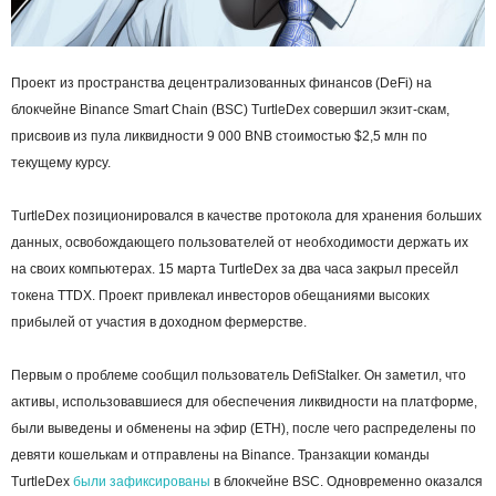
Проект из пространства децентрализованных финансов (DeFi) на
блокчейне Binance Smart Chain (BSC) TurtleDex совершил экзит-скам,
присвоив из пула ликвидности 9 000 BNB стоимостью $2,5 млн по
текущему курсу.
TurtleDex позиционировался в качестве протокола для хранения больших
данных, освобождающего пользователей от необходимости держать их
на своих компьютерах. 15 марта TurtleDex за два часа закрыл пресейл
токена TTDX. Проект привлекал инвесторов обещаниями высоких
прибылей от участия в доходном фермерстве.
Первым о проблеме сообщил пользователь DefiStalker. Он заметил, что
активы, использовавшиеся для обеспечения ликвидности на платформе,
были выведены и обменены на эфир (ETH), после чего распределены по
девяти кошелькам и отправлены на Binance. Транзакции команды
TurtleDex
были зафиксированы
в блокчейне BSC. Одновременно оказался