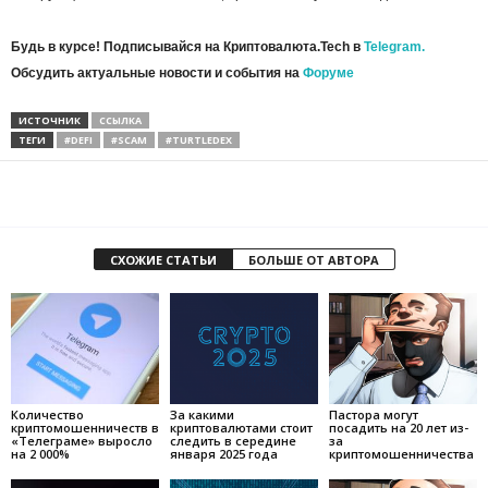
Будь в курсе! Подписывайся на Криптовалюта.Tech в
Telegram.
Обсудить актуальные новости и события на
Форуме
ИСТОЧНИК
ССЫЛКА
ТЕГИ
#DEFI
#SCAM
#TURTLEDEX
СХОЖИЕ СТАТЬИ
БОЛЬШЕ ОТ АВТОРА
Количество
За какими
Пастора могут
криптомошенничеств в
криптовалютами стоит
посадить на 20 лет из-
«Телеграме» выросло
следить в середине
за
на 2 000%
января 2025 года
криптомошенничества