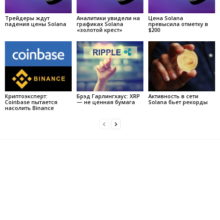
Трейдеры ждут
Аналитики увидели на
Цена Solana
падения цены Solana
графиках Solana
превысила отметку в
«золотой крест»
$200
Криптоэксперт:
Брэд Гарлингхаус: XRP
Активность в сети
Coinbase пытается
— не ценная бумага
Solana бьет рекорды
насолить Binance