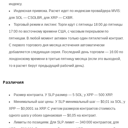
индексу.
Индексная привязка. Расчет идет по индексам провайдера MVIS:
для SOL — CSOLBR, для XRP — CXBR.
Торговый режим и листинг. Торги идут с пятницы 18:00 до пятницы
17:00 по восточному времени США, с часовым перерывом по
пятницам. В любой момент активен только один пятилетний контракт.
С первого торгового дня месяца истечения автоматически
добавляется следующая серия. Последний день торговли — 16:00 по
лондонскому времени в третью пятницу месяца (если это выходной,
то в расчет берут предыдущий рабочий день).
Различия
Размер контракта. У SLP размер — 5 SOL; у XPP — 500 XRP.
Минимальный шаг цены. У SLP минимальный шаг — $0,01 за SOL; у
XPP — $0,0001 за XRP. С учетом размеров контрактов стоимость
одного шага у обоих одинаковая — $0,05 на контракт.
Лимиты по позициям. Для SLP лимит — 340 000 контрактов; для