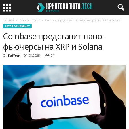
Главная
Cryptocurrency
Coinbase представит нано-фьючерсы на XRP и Solana
CRYPTOCURRENCY
Coinbase представит нано-
фьючерсы на XRP и Solana
От
Saffron
-
01.08.2025
94