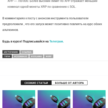
XPP — 700 000. Более высокий лимит по XPP отражает меньший
номинал одной монеты XRP по сравнению с SOL.
В комментариях к посту с анонсом инструмента пользователи
предположили , что его запуск может позитивно повлиять на курс обоих
альткоинов.
Будь в курсе! Подписывайся на
Телеграм.
ИСТОЧНИК
ССЫЛКА
ТЕГИ
#COINBASE
#SOLANA
#XRP
СХОЖИЕ СТАТЬИ
БОЛЬШЕ ОТ АВТОРА