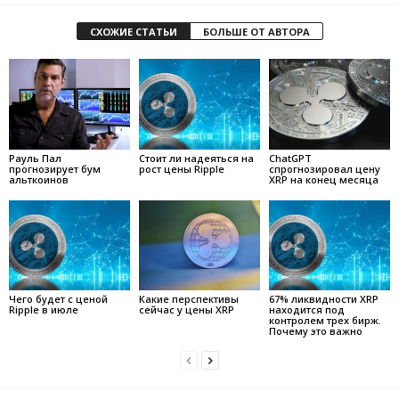
СХОЖИЕ СТАТЬИ
БОЛЬШЕ ОТ АВТОРА
Рауль Пал
Стоит ли надеяться на
ChatGPT
прогнозирует бум
рост цены Ripple
спрогнозировал цену
альткоинов
XRP на конец месяца
Чего будет с ценой
Какие перспективы
67% ликвидности XRP
Ripple в июле
сейчас у цены XRP
находится под
контролем трех бирж.
Почему это важно