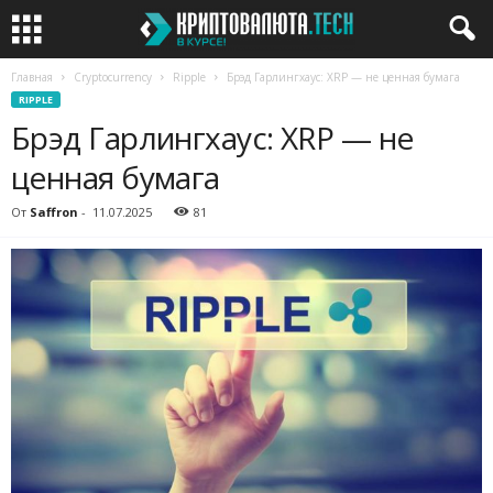
Главная
Cryptocurrency
Ripple
Брэд Гарлингхаус: XRP — не ценная бумага
RIPPLE
Брэд Гарлингхаус: XRP — не
ценная бумага
От
Saffron
-
11.07.2025
81