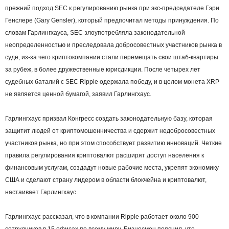
прежний подход SEC к регулированию рынка при экс-председателе Гэри
Генслере (Gary Gensler), который предпочитал методы принуждения. По
словам Гарлингхауса, SEC злоупотребляла законодательной
неопределенностью и преследовала добросовестных участников рынка в
суде, из-за чего криптокомпании стали перемещать свои штаб-квартиры
за рубеж, в более дружественные юрисдикции. После четырех лет
судебных баталий с SEC Ripple одержала победу, и в целом монета XRP
не является ценной бумагой, заявил Гарлингхаус.
Гарлингхаус призвал Конгресс создать законодательную базу, которая
защитит людей от криптомошенничества и сдержит недобросовестных
участников рынка, но при этом способствует развитию инноваций. Четкие
правила регулирования криптовалют расширят доступ населения к
финансовым услугам, создадут новые рабочие места, укрепят экономику
США и сделают страну лидером в области блокчейна и криптовалют,
настаивает Гарлингхаус.
Гарлингхаус рассказал, что в компании Ripple работает около 900
сотрудников в 15 офисах по всему миру. Бизнесмен пояснил, что