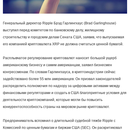
Генеральный директор Ripple Брэд Гарлингхаус (Brad Garlinghouse)
выступил перед комитетом по банковскому делу, жилищному
строительству и городским делам Сената США, заявив, что выпускаемая
его компанией криптовалюта XRP не должна считаться ценной бумагой.
Расплывчатое регулирование криптовалют наносит большой ущерб
американскому бизнесу и самим американцам, заявил бизнесмен
конгрессменам. По словам Гарлингхауса, в криптоиндустрии сейчас
задействовано более 55 млн американцев. Он призвал законодателей
распределить полномочия по надзору за цифровыми активами между
финансовыми регуляторами и создать в США благоприятные условия для
деятельности криптокомпаний, которые могли бы повысить
конкурентоспособность страны на мировом рынке криптовалют.
Предприниматель вспомнил о длительной судебной тяжбе Ripple с
Комиссией по ценным бумагам и биржам США (SEC). Он раскритиковал