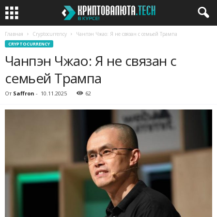
Главная
Cryptocurrency
Чанпэн Чжао: Я не связан с семьей Трампа
CRYPTOCURRENCY
Чанпэн Чжао: Я не связан с
семьей Трампа
От
Saffron
-
10.11.2025
62