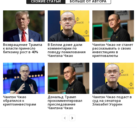
СХОЖИЕ СТАТЬИ
БОЛЬШЕ ОТ АВТОРА
Возвращение Трампа
В Белом доме дали
Чанпэн Чжао не станет
к власти принесло
комментарии по
рассказывать о своих
биткоину рост в 40%
поводу помилования
инвестициях в
Чанпэна Чжао
криптовалюты
Чанпэн Чжао
Дональд Трамп
Чанпэн Чжао подаст в
обратился к
прокомментировал
суд на сенатора
криптоинвесторам
преследование
Элизабет Уоррен
Чанпэна Чжао