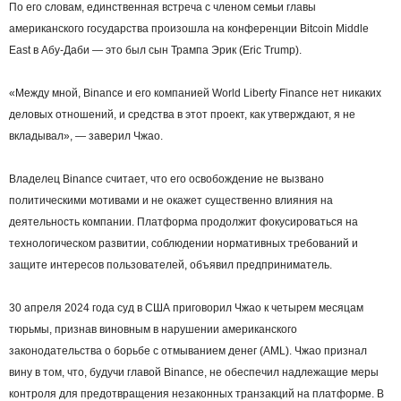
По его словам, единственная встреча с членом семьи главы
американского государства произошла на конференции Bitcoin Middle
East в Абу-Даби — это был сын Трампа Эрик (Eric Trump).
«Между мной, Binance и его компанией World Liberty Finance нет никаких
деловых отношений, и средства в этот проект, как утверждают, я не
вкладывал», — заверил Чжао.
Владелец Binance считает, что его освобождение не вызвано
политическими мотивами и не окажет существенно влияния на
деятельность компании. Платформа продолжит фокусироваться на
технологическом развитии, соблюдении нормативных требований и
защите интересов пользователей, объявил предприниматель.
30 апреля 2024 года суд в США приговорил Чжао к четырем месяцам
тюрьмы, признав виновным в нарушении американского
законодательства о борьбе с отмыванием денег (AML). Чжао признал
вину в том, что, будучи главой Binance, не обеспечил надлежащие меры
контроля для предотвращения незаконных транзакций на платформе. В