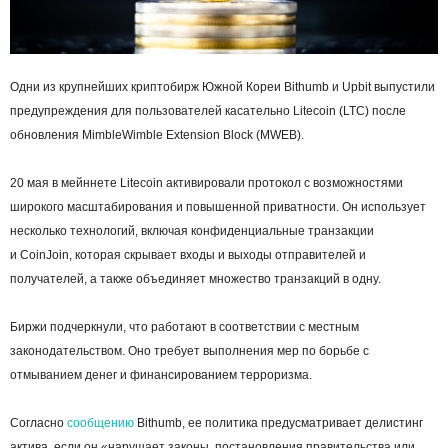
Одни из крупнейших криптобирж Южной Кореи Bithumb и Upbit выпустили
предупреждения для пользователей касательно Litecoin (LTC) после
обновления MimbleWimble Extension Block (MWEB).
20 мая в мейннете Litecoin активировали протокол с возможностями
широкого масштабирования и повышенной приватности. Он использует
несколько технологий, включая конфиденциальные транзакции
и CoinJoin, которая скрывает входы и выходы отправителей и
получателей, а также объединяет множество транзакций в одну.
Биржи подчеркнули, что работают в соответствии с местным
законодательством. Оно требует выполнения мер по борьбе с
отмыванием денег и финансированием терроризма.
Согласно
сообщению
Bithumb, ее политика предусматривает делистинг
актива, если он «нарушает законы, постановления правительства или