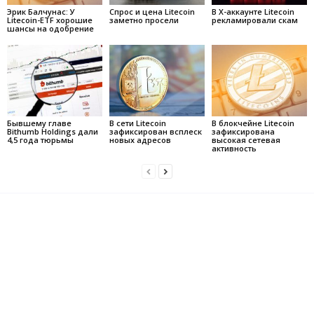
Эрик Балчунас: У
Спрос и цена Litecoin
В X-аккаунте Litecoin
Litecoin-ETF хорошие
заметно просели
рекламировали скам
шансы на одобрение
Бывшему главе
В сети Litecoin
В блокчейне Litecoin
Bithumb Holdings дали
зафиксирован всплеск
зафиксирована
4,5 года тюрьмы
новых адресов
высокая сетевая
активность