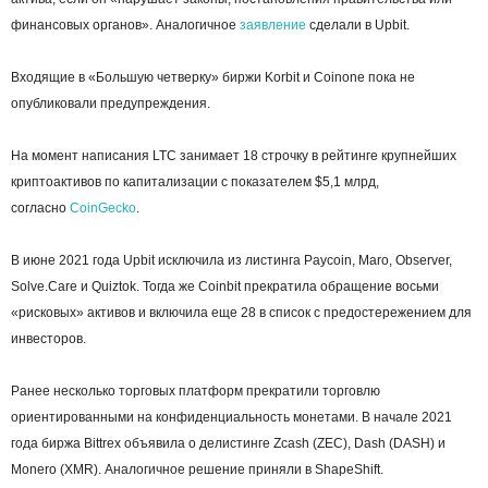
финансовых органов». Аналогичное
заявление
сделали в Upbit.
Входящие в «Большую четверку» биржи Korbit и Coinone пока не
опубликовали предупреждения.
На момент написания LTC занимает 18 строчку в рейтинге крупнейших
криптоактивов по капитализации с показателем $5,1 млрд,
согласно
CoinGecko
.
В июне 2021 года Upbit исключила из листинга Paycoin, Maro, Observer,
Solve.Care и Quiztok. Тогда же Coinbit прекратила обращение восьми
«рисковых» активов и включила еще 28 в список с предостережением для
инвесторов.
Ранее несколько торговых платформ прекратили торговлю
ориентированными на конфиденциальность монетами. В начале 2021
года биржа Bittrex объявила о делистинге Zcash (ZEC), Dash (DASH) и
Monero (XMR). Аналогичное решение приняли в ShapeShift.