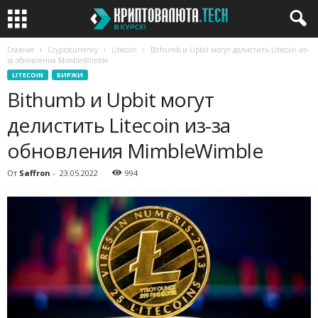
Главная
Cryptocurrency
Litecoin
Bithumb и Upbit могут делистить Litecoin из-
за обновления MimbleWimble
LITECOIN
БИРЖИ
Bithumb и Upbit могут
делистить Litecoin из-за
обновления MimbleWimble
От
Saffron
-
23.05.2022
994