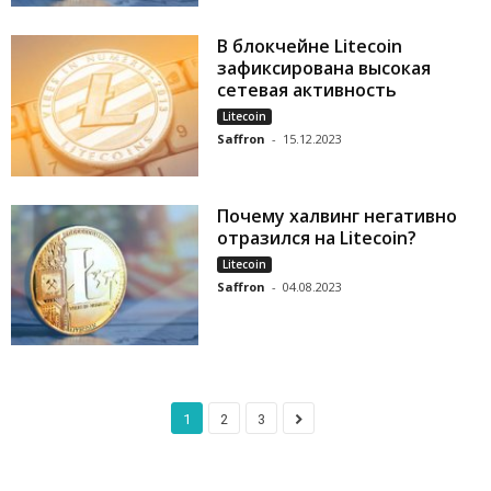
В блокчейне Litecoin
зафиксирована высокая
сетевая активность
Litecoin
Saffron
-
15.12.2023
Почему халвинг негативно
отразился на Litecoin?
Litecoin
Saffron
-
04.08.2023
1
2
3