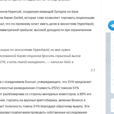
нов Hypercall, созданную командой Synapse на базе
ом бирже Deribit, которая тоже позволяет торговать опционными
ал, что по-прежнему хочет иметь долю в экосистеме Hyperliquid,
имметричной прибыли: высокой доходности при ограниченном
зицию по экосистеме Hyperliquid, но мне нужна
изованной бирже опционов бросить серьезный вызов
м SYN, и есть такой конкурент», — написал Хейс в
а с псевдонимом Duncan, утверждающего, что SYN предлагает
олностью разводненная стоимость (FDV) токенов SYN
ит разблокировка со стороны венчурных инвесторов, а 88% его
и, торгуясь на крупных криптобиржах, включая Binance и
ает полезность токена SYN благодаря обратному выкупу. Эти
призвал подписчиков проводить собственные исследования.