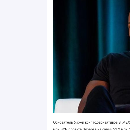
Основатель биржи криптодеривативов BitMEX 
млн SYN проекта Synapse на сумму $2,2 млн. З