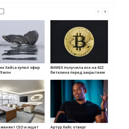
ек Хейса купил эфир
BitMEX получила иск на 622
39 млн
биткоина перед закрытием
 меняет CEO и ищет
Артур Хейс отверг