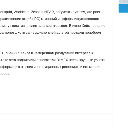
liquid, Worldcoin, Zcash и NEAR, аргументируя тем, что рост
 размещение акций (IPO) компаний из сферы искусственного
 могут негативно влиять на крипторынок. В июне Хейс продал с
за монету, хотя за несколько дней до этой продажи приобрел
BT обвинил Хейса в намеренном раздувании интереса к
тате чего подписчики основателя BitMEX несли крупные убытки.
 информацию о своих инвестиционных решениях, и его мнение
деров.