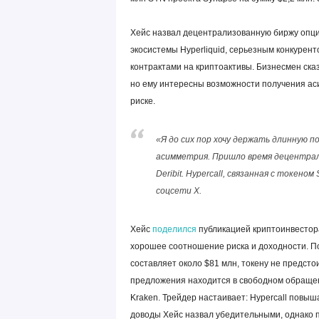
Хейс назвал децентрализованную биржу опцио
экосистемы Hyperliquid, серьезным конкурент
контрактами на криптоактивы. Бизнесмен сказ
но ему интересны возможности получения ас
риске.
«Я до сих пор хочу держать длинную по
асимметрия. Пришло время децентрал
Deribit. Hypercall, связанная с токено
соцсети Х.
Хейс
поделился
публикацией криптоинвестор
хорошее соотношение риска и доходности. П
составляет около $81 млн, токену не предсто
предложения находится в свободном обращени
Kraken. Трейдер настаивает: Hypercall повыш
доводы Хейс назвал убедительными, однако 