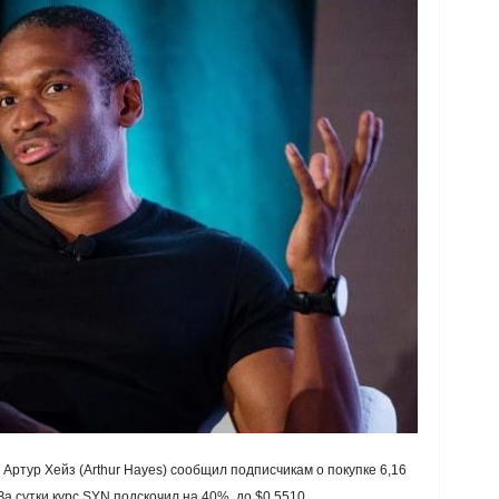
Артур Хейз (Arthur Hayes) сообщил подписчикам о покупке 6,16
а сутки курс SYN подскочил на 40%, до $0,5510.