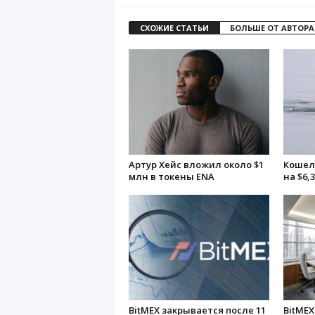
СХОЖИЕ СТАТЬИ
БОЛЬШЕ ОТ АВТОРА
Артур Хейс вложил около $1
Кошел
млн в токены ENA
на $6,
BitMEX закрывается после 11
BitMEX