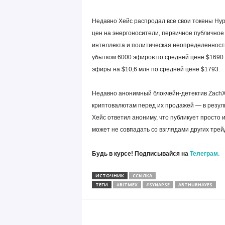
Недавно Хейс распродал все свои токены Hyper
цен на энергоносители, первичное публичное
интеллекта и политическая неопределенность
убытком 6000 эфиров по средней цене $1690 
эфиры на $10,6 млн по средней цене $1793.
Недавно анонимный блокчейн-детектив ZachX
криптовалютам перед их продажей — в резуль
Хейс ответил анониму, что публикует просто
может не совпадать со взглядами других трей
Будь в курсе! Подписывайся на
Телеграм.
ИСТОЧНИК
ССЫЛКА
ТЕГИ
#BITMEX
#SYNAPSE
ARTHURHAYES