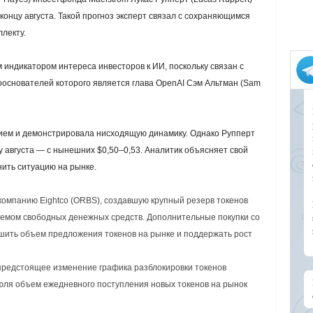
 концу августа. Такой прогноз эксперт связал с сохраняющимся
лекту.
индикатором интереса инвесторов к ИИ, поскольку связан с
сооснователей которого является глава OpenAI Сэм Альтман (Sam
ием и демонстрировала нисходящую динамику. Однако Рупперт
цу августа — с нынешних $0,50–0,53. Аналитик объясняет свой
нить ситуацию на рынке.
компанию Eightco (ORBS), создавшую крупный резерв токенов
мом свободных денежных средств. Дополнительные покупки со
шить объем предложения токенов на рынке и поддержать рост
предстоящее изменение графика разблокировки токенов
 июля объем ежедневного поступления новых токенов на рынок