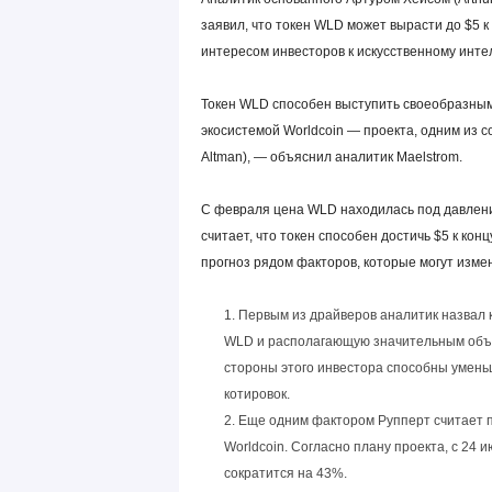
заявил, что токен WLD может вырасти до $5 к
интересом инвесторов к искусственному интел
Токен WLD способен выступить своеобразным 
экосистемой Worldcoin — проекта, одним из 
Altman), — объяснил аналитик Maelstrom.
С февраля цена WLD находилась под давлен
считает, что токен способен достичь $5 к кон
прогноз рядом факторов, которые могут изме
Первым из драйверов аналитик назвал 
WLD и располагающую значительным объе
стороны этого инвестора способны умень
котировок.
Еще одним фактором Рупперт считает 
Worldcoin. Согласно плану проекта, с 24
сократится на 43%.