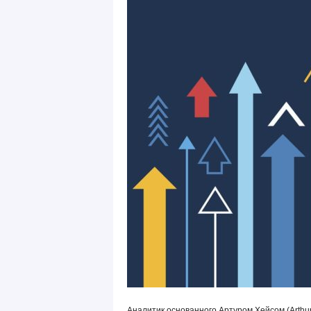
Аналитик основанного Артуром Хейсом (Arthur