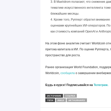
В Maelstrom полагают, что снижение да
тематике искусственного интеллекта тоже
ближайшие месяцы.
Кроме того, Рупперт обратил внимание
оценками крупнейших ИИ-операторов. По е
как стоимость компаний OpenAI и Anthrop
На этом фоне аналитик считает Worldcoin от
притока капитала в ИИ. По оценке Рупперта, 
пространство для роста.
Ранее организация World Foundation, поддер
Worldcoin,
сообщила
о завершении внебиржев
Будь в курсе! Подписывайся на
Телеграм.
ИСТОЧНИК
ССЫЛКА
ТЕГИ
#WLD
ARTHURHAYES