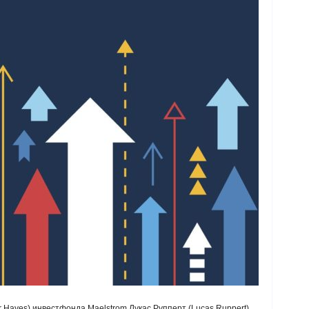
 Hayes) инвестфонда Maelstrom Лукас Рупперт (Lucas Ruppert)