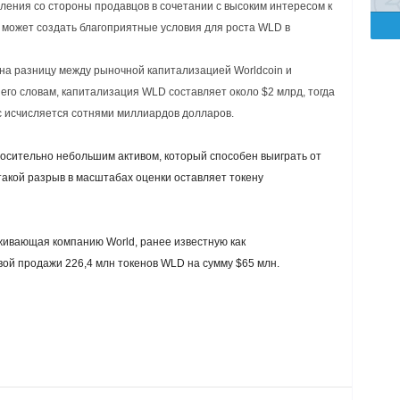
вления со стороны продавцов в сочетании с высоким интересом к
 может создать благоприятные условия для роста WLD в
 на разницу между рыночной капитализацией Worldcoin и
го словам, капитализация WLD составляет около $2 млрд, тогда
ic исчисляется сотнями миллиардов долларов.
носительно небольшим активом, который способен выиграть от
такой разрыв в масштабах оценки оставляет токену
живающая компанию World, ранее известную как
ой продажи 226,4 млн токенов WLD на сумму $65 млн.