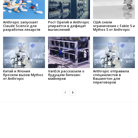
Anthropic запускает
Рост OpenAI и Anthropic
США сняли
Claude Science для
упирается в дефицит
ограничения с Fable 5 и
разработки лекарств
вычислений
Mythos 5 от Anthropic
Китай и Япония
VanEck рассказали о
Anthropic отправила
бросили вызов Mythos
будущем биткоин-
специалистов в
от Anthropic
майнеров
Вашингтон для
переговоров