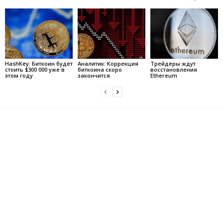
HashKey: Биткоин будет
Аналитик: Коррекция
Трейдеры ждут
стоить $300 000 уже в
биткоина скоро
восстановления
этом году
закончится
Ethereum