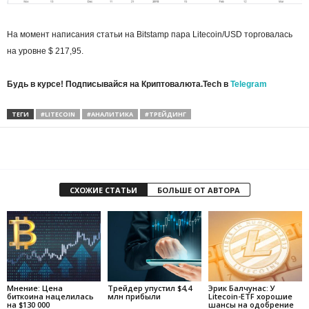
На момент написания статьи на Bitstamp пара Litecoin/USD торговалась
на уровне $ 217,95.
Будь в курсе! Подписывайся на Криптовалюта.Tech в
Telegram
ТЕГИ
#LITECOIN
#АНАЛИТИКА
#ТРЕЙДИНГ
СХОЖИЕ СТАТЬИ
БОЛЬШЕ ОТ АВТОРА
Мнение: Цена
Трейдер упустил $4,4
Эрик Балчунас: У
биткоина нацелилась
млн прибыли
Litecoin-ETF хорошие
на $130 000
шансы на одобрение