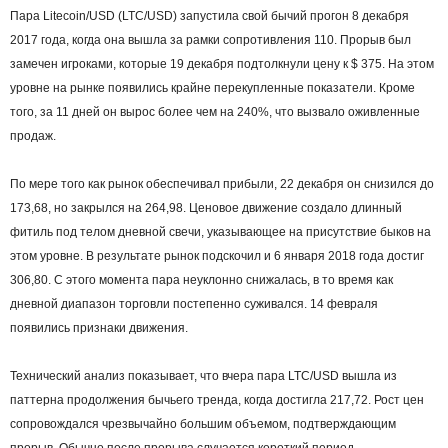
Пара Litecoin/USD (LTC/USD) запустила свой бычий прогон 8 декабря
2017 года, когда она вышла за рамки сопротивления 110. Прорыв был
замечен игроками, которые 19 декабря подтолкнули цену к $ 375. На этом
уровне на рынке появились крайне перекупленные показатели. Кроме
того, за 11 дней он вырос более чем на 240%, что вызвало оживленные
продаж.
По мере того как рынок обеспечивал прибыли, 22 декабря он снизился до
173,68, но закрылся на 264,98. Ценовое движение создало длинный
фитиль под телом дневной свечи, указывающее на присутствие быков на
этом уровне. В результате рынок подскочил и 6 января 2018 года достиг
306,80. С этого момента пара неуклонно снижалась, в то время как
дневной диапазон торговли постепенно суживался. 14 февраля
появились признаки движения.
Технический анализ показывает, что вчера пара LTC/USD вышла из
паттерна продолжения бычьего тренда, когда достигла 217,72. Рост цен
сопровождался чрезвычайно большим объемом, подтверждающим
прорыв. Обычно после прорыва случается короткий период