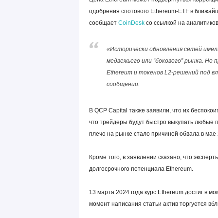
одобрения спотового Ethereum-ETF в ближай
сообщает
CoinDesk
со ссылкой на аналитиков
«Исторически обновления сетей имели
медвежьего или “бокового” рынка. Но
Ethereum и токенов L2-решений под вл
сообщении.
В QCP Capital также заявили, что их беспоко
что трейдеры будут быстро выкупать любые 
плечо на рынке стало причиной обвала в мае 2
Кроме того, в заявлении сказано, что экспе
долгосрочного потенциала Ethereum.
13 марта 2024 года курс Ethereum достиг в мо
момент написания статьи актив торгуется вбл