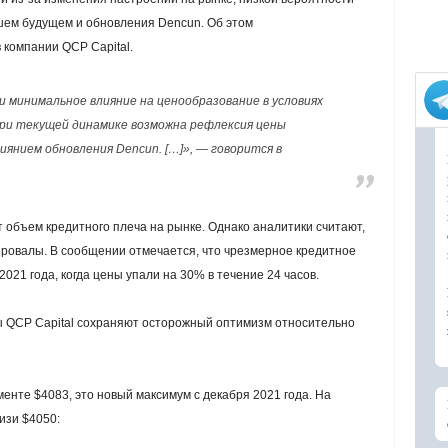
шем будущем и обновления Dencun. Об этом
 компании QCP Capital.
 минимальное влияние на ценообразование в условиях
 при текущей динамике возможна рефлексия цены
иянием обновления Dencun. […]», — говорится в
ит объем кредитного плеча на рынке. Однако аналитики считают,
провалы. В сообщении отмечается, что чрезмерное кредитное
021 года, когда цены упали на 30% в течение 24 часов.
рты QCP Capital сохраняют осторожный оптимизм относительно
менте $4083, это новый максимум с декабря 2021 года. На
изи $4050: