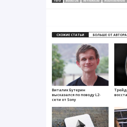
ТЕГИ
#DENCUN
#ETHEREUM
#ОБНОВЛЕНИЕ
СХОЖИЕ СТАТЬИ
БОЛЬШЕ ОТ АВТОРА
Виталик Бутерин
Трейд
высказался по поводу L2-
восст
сети от Sony