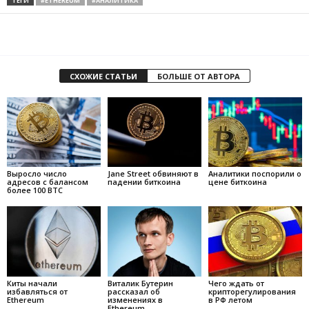
ТЕГИ
#ETHEREUM
#АНАЛИТИКА
СХОЖИЕ СТАТЬИ
БОЛЬШЕ ОТ АВТОРА
Выросло число
Jane Street обвиняют в
Аналитики поспорили о
адресов с балансом
падении биткоина
цене биткоина
более 100 BTC
Киты начали
Виталик Бутерин
Чего ждать от
избавляться от
рассказал об
крипторегулирования
Ethereum
изменениях в
в РФ летом
Ethereum