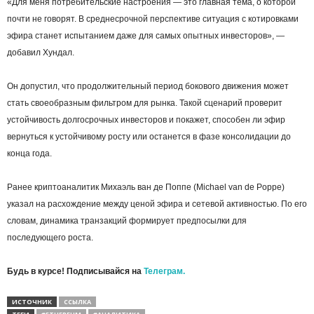
«Для меня потребительские настроения — это главная тема, о которой
почти не говорят. В среднесрочной перспективе ситуация с котировками
эфира станет испытанием даже для самых опытных инвесторов», —
добавил Хундал.
Он допустил, что продолжительный период бокового движения может
стать своеобразным фильтром для рынка. Такой сценарий проверит
устойчивость долгосрочных инвесторов и покажет, способен ли эфир
вернуться к устойчивому росту или останется в фазе консолидации до
конца года.
Ранее криптоаналитик Михаэль ван де Поппе (Michael van de Poppe)
указал на расхождение между ценой эфира и сетевой активностью. По его
словам, динамика транзакций формирует предпосылки для
последующего роста.
Будь в курсе! Подписывайся на
Телеграм.
ИСТОЧНИК
ССЫЛКА