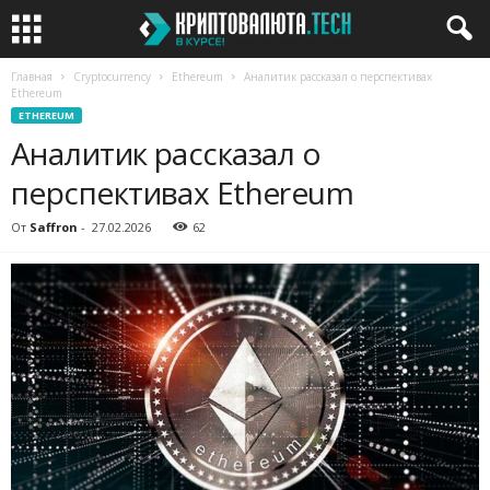
Главная
Cryptocurrency
Ethereum
Аналитик рассказал о перспективах
Ethereum
ETHEREUM
Аналитик рассказал о
перспективах Ethereum
От
Saffron
-
27.02.2026
62