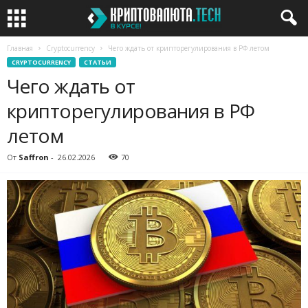
Главная
Cryptocurrency
Чего ждать от крипторегулирования в РФ летом
CRYPTOCURRENCY
СТАТЬИ
Чего ждать от
крипторегулирования в РФ
летом
От
Saffron
-
26.02.2026
70