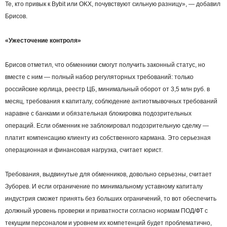
Те, кто привык к Bybit или OKX, почувствуют сильную разницу», — добавил
Брисов.
«Ужесточение контроля»
Брисов отметил, что обменники смогут получить законный статус, но
вместе с ним — полный набор регуляторных требований: только
российские юрлица, реестр ЦБ, минимальный оборот от 3,5 млн руб. в
месяц, требования к капиталу, соблюдение антиотмывочных требований
наравне с банками и обязательная блокировка подозрительных
операций. Если обменник не заблокировал подозрительную сделку —
платит компенсацию клиенту из собственного кармана. Это серьезная
операционная и финансовая нагрузка, считает юрист.
Требования, выдвинутые для обменников, довольно серьезны, считает
Зуборев. И если ограничение по минимальному уставному капиталу
индустрия сможет принять без больших ограничений, то вот обеспечить
должный уровень проверки и приватности согласно нормам ПОД/ФТ с
текущим персоналом и уровнем их компетенций будет проблематично,