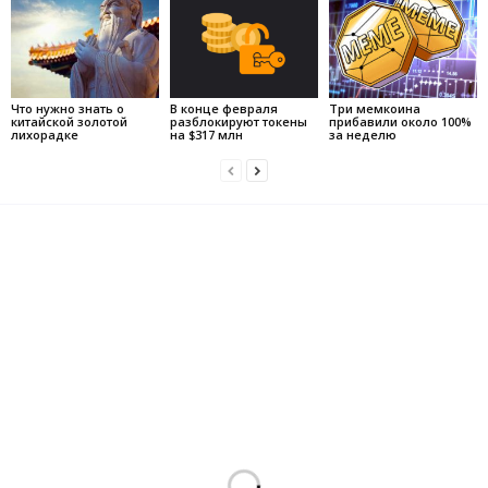
Что нужно знать о
В конце февраля
Три мемкоина
китайской золотой
разблокируют токены
прибавили около 100%
лихорадке
на $317 млн
за неделю