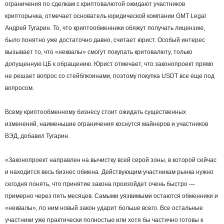
ограничения по сделкам с криптовалютой ожидают участников
крипторынка, отмечает основатель юридической компании GMT Legal
Андрей Тугарин. То, что криптообменники обяжут получать лицензию,
было понятно уже достаточно давно, считает юрист. Особый интерес
вызывает то, что «неквалы» смогут покупать критовалюту, только
допущенную ЦБ к обращению. Юрист отмечает, что законопроект прямо
не решает вопрос со стейблкоинами, поэтому покупка USDT все еще под
вопросом.
Всему криптообменному бизнесу стоит ожидать существенных
изменений, наименьшие ограничения коснутся майнеров и участников
ВЭД, добавил Тугарин.
«Законопроект направлен на вычистку всей серой зоны, в которой сейчас
и находится весь бизнес обмена. Действующим участникам рынка нужно
сегодня понять, что принятие закона произойдет очень быстро —
примерно через пять месяцев. Самыми уязвимыми остаются обменники и
«неквалы», по ним новый закон ударит больше всего. Все остальные
участники уже практически полностью или хотя бы частично готовы к