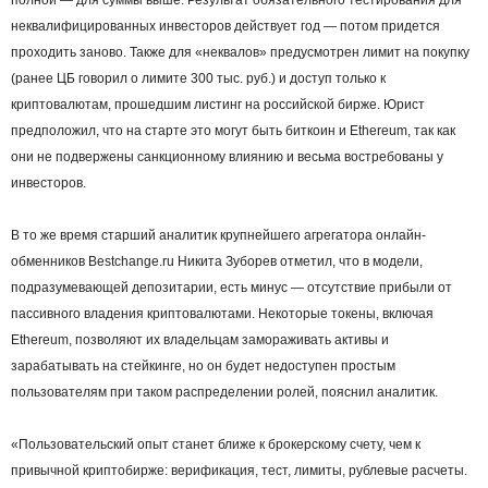
неквалифицированных инвесторов действует год — потом придется
проходить заново. Также для «неквалов» предусмотрен лимит на покупку
(ранее ЦБ говорил о лимите 300 тыс. руб.) и доступ только к
криптовалютам, прошедшим листинг на российской бирже. Юрист
предположил, что на старте это могут быть биткоин и Ethereum, так как
они не подвержены санкционному влиянию и весьма востребованы у
инвесторов.
В то же время старший аналитик крупнейшего агрегатора онлайн-
обменников Bestchange.ru Никита Зуборев отметил, что в модели,
подразумевающей депозитарии, есть минус — отсутствие прибыли от
пассивного владения криптовалютами. Некоторые токены, включая
Ethereum, позволяют их владельцам замораживать активы и
зарабатывать на стейкинге, но он будет недоступен простым
пользователям при таком распределении ролей, пояснил аналитик.
«Пользовательский опыт станет ближе к брокерскому счету, чем к
привычной криптобирже: верификация, тест, лимиты, рублевые расчеты.