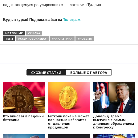
надвигающемуся регулированию», — заключил Тугарин.
Будь в курсе! Подписывайся на
Телеграм.
ИСТОЧНИК
ССЫЛКА
ТЕГИ
#CRYPTOCURRENCY
#АНАЛИТИКА
#РОССИЯ
СХОЖИЕ СТАТЬИ
БОЛЬШЕ ОТ АВТОРА
Кто виноват в падении
Биткоин пока не может
Дональд Трамп
биткоина
полностью избавится
выступил с самым
от давления
длинным обращением
продавцов
к Конгрессу