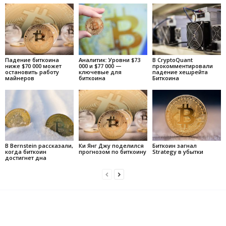
Падение биткоина
Аналитик: Уровни $73
В CryptoQuant
ниже $70 000 может
000 и $77 000 —
прокомментировали
остановить работу
ключевые для
падение хешрейта
майнеров
биткоина
Биткоина
В Bernstein рассказали,
Ки Янг Джу поделился
Биткоин загнал
когда биткоин
прогнозом по биткоину
Strategy в убытки
достигнет дна