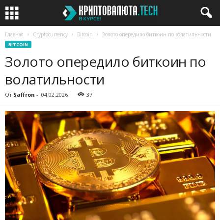
Главная
Cryptocurrency
Bitcoin
Золото опередило биткоин по волатильности
BITCOIN
Золото опередило биткоин по
волатильности
От
Saffron
-
04.02.2026
37