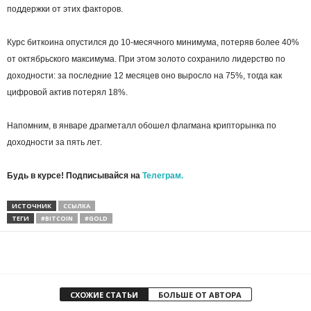
поддержки от этих факторов.
Курс биткоина опустился до 10-месячного минимума, потеряв более 40%
от октябрьского максимума. При этом золото сохранило лидерство по
доходности: за последние 12 месяцев оно выросло на 75%, тогда как
цифровой актив потерял 18%.
Напомним, в январе драгметалл обошел флагмана крипторынка по
доходности за пять лет.
Будь в курсе! Подписывайся на
Телеграм.
ИСТОЧНИК
ССЫЛКА
ТЕГИ
#BITCOIN
#GOLD
СХОЖИЕ СТАТЬИ
БОЛЬШЕ ОТ АВТОРА