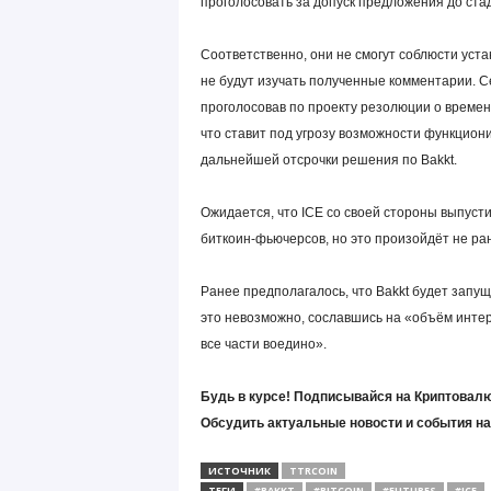
проголосовать за допуск предложения до стад
Соответственно, они не смогут соблюсти уста
не будут изучать полученные комментарии. С
проголосовав по проекту резолюции о времен
что ставит под угрозу возможности функцион
дальнейшей отсрочки решения по Bakkt.
Ожидается, что ICE со своей стороны выпуст
биткоин-фьючерсов, но это произойдёт не ра
Ранее предполагалось, что Bakkt будет запу
это невозможно, сославшись на «объём интер
все части воедино».
Будь в курсе! Подписывайся на Криптовалю
Обсудить актуальные новости и события н
ИСТОЧНИК
TTRCOIN
ТЕГИ
#BAKKT
#BITCOIN
#FUTURES
#ICE