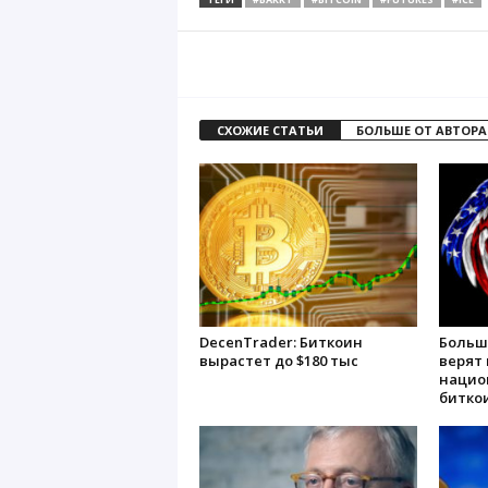
СХОЖИЕ СТАТЬИ
БОЛЬШЕ ОТ АВТОРА
DecenTrader: Биткоин
Больш
вырастет до $180 тыс
верят 
нацио
битко