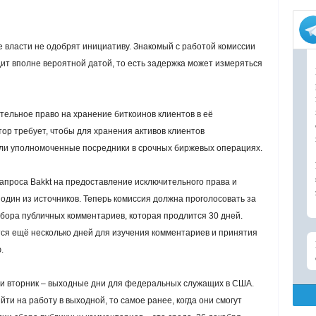
те власти не одобрят инициативу. Знакомый с работой комиссии
дит вполне вероятной датой, то есть задержка может измеряться
тельное право на хранение биткоинов клиентов в её
ор требует, чтобы для хранения активов клиентов
или уполномоченные посредники в срочных биржевых операциях.
проса Bakkt на предоставление исключительного права и
один из источников. Теперь комиссия должна проголосовать за
сбора публичных комментариев, которая продлится 30 дней.
тся ещё несколько дней для изучения комментариев и принятия
.
 и вторник – выходные дни для федеральных служащих в США.
ти на работу в выходной, то самое ранее, когда они смогут