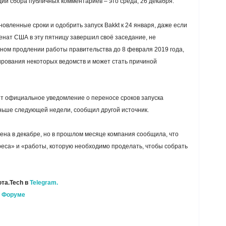
ии сбора публичных комментариев – это среда, 26 декабря.
новленные сроки и одобрить запуск Bakkt к 24 января, даже если
енат США в эту пятницу завершил своё заседание, не
ном продлении работы правительства до 8 февраля 2019 года,
ирования некоторых ведомств и может стать причиной
ит официальное уведомление о переносе сроков запуска
ньше следующей недели, сообщил другой источник.
щена в декабре, но в прошлом месяце компания сообщила, что
еса» и «работы, которую необходимо проделать, чтобы собрать
та.Tech в
Telegram.
а
Форуме