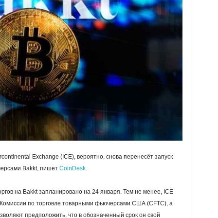
ontinental Exchange (ICE), вероятно, снова перенесёт запуск
ерсами Bakkt, пишет
CoinDesk
.
гов на Bakkt запланировано на 24 января. Тем не менее, ICE
Комиссии по торговле товарными фьючерсами США (CFTC), а
воляют предположить, что в обозначенный срок он свой