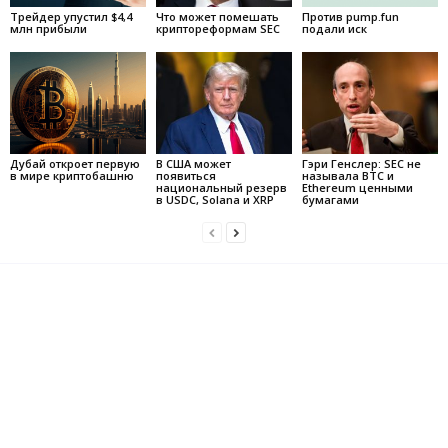
Трейдер упустил $4,4
Что может помешать
Против pump.fun
млн прибыли
криптореформам SEC
подали иск
Дубай откроет первую
В США может
Гэри Генслер: SEC не
в мире криптобашню
появиться
называла BTC и
национальный резерв
Ethereum ценными
в USDC, Solana и XRP
бумагами