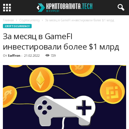
Главная
Cryptocurrency
За месяц в GameFI инвестировали более $1 млрд
CRYPTOCURRENCY
За месяц в GameFI
инвестировали более $1 млрд
От
Saffron
-
21.02.2022
729