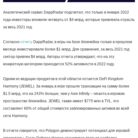
Аналитический сервис DаppRadar подсчитал, что только в январе 2022
года инвесторы вложили четверть от $4 млрд, которые привлекла отрасль
за весь 2021 год.
Согласно
отчету
DаppRadar, в игры на базе блокчейна только в прошлом
месяце инвестировали более $1 млрд. Для сравнения, за весь 2021 год
сектор привлек $4 млрд. Авторы отчета утверждают, что на эту
конкретную категорию приходится 52% активности в 2022 году.
Одним из ведущих продуктов в этой области остается DeFi Kingdom
Harmony (JEWEL). За январь в игре прошли транзакции на сумму более
$1.5 млрд, что на 243% больше, чем у Axie Infinity – гиганта в игровом
пространстве блокчейна. JEWEL также имеет $775 млн в TVL, что
составляет 60% от общей стоимости заблокированных активов во всей
сети Harmony.
В отчете говорится, что Polygon демонстрирует потенциал для игровой
экосистемы. Crazy Defense Heroes становится вторым наиболее