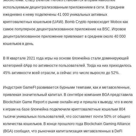
используемым децентрализованным приложением в сети. В среднем
ежедневно к нему подключены 41 000 уникальных активных
криптовалютных кошельков (UAW). Bomb Crypto превосходит Mobox как
самое популярное децентрализованное приложение на BSC. Игровое
децентрализованное приложение привлекает в среднем около 40 000
кошельков в день.
В III квартале 2021 года игры на основе блокчейна стали доминирующей
категорией dApp по активности пользователей. Тогда на них приходилось
45% активности всей отрасли, а сейчас это число выросло до 52%.
Индустрия GameFI развивается бурными темпами, как и метавселенные,
привлекая значительный капитал. В сентябре компания BGA представила
Blockchain Game Report о рынке онлайн-игр и пришла к выводу, что в июле
к играм на базе блокчейна подключили криптовалютные кошельки 804
тысячи уникальных пользователей, что составляет почти 50% от общего
количества кошельков. В конце прошлого года Blockchain Gaming Alliance
(BGA) сообщил, что рыночная капитализация метавселенных в DeFi