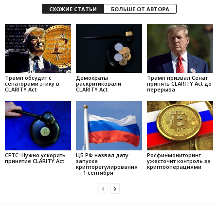
СХОЖИЕ СТАТЬИ
БОЛЬШЕ ОТ АВТОРА
Трамп обсудит с
Демократы
Трамп призвал Сенат
сенаторами этику в
раскритиковали
принять CLARITY Act до
CLARITY Act
CLARITY Act
перерыва
CFTC: Нужно ускорить
ЦБ РФ назвал дату
Росфинмониторинг
принятие CLARITY Act
запуска
ужесточит контроль за
крипторегулирования
криптооперациями
— 1 сентября