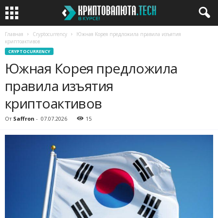
Главная
Cryptocurrency
Южная Корея предложила правила изъятия
криптоактивов
CRYPTOCURRENCY
Южная Корея предложила
правила изъятия
криптоактивов
От
Saffron
-
07.07.2026
15