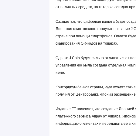
от наличных средств, на которые сегодня пр
Ожидается, что цифровая валюта будет создана 
Японская криптовалюта получит название J Co
стране при помощи смартфонов. Оплата буде
сканирования QR-кодов на товарах.
Однако J Coin будет сильно отличаться от по
управления ею была создана отдельная компа
иене.
Консорциум банков страны, куда входят такие 
получил от Центробанка Японии разрешение 
Издание FT поясняет, что создание Японией 
платежного сервиса Alipay от Alibaba. Японс
информацию о клиентах и передавать ее в Ки