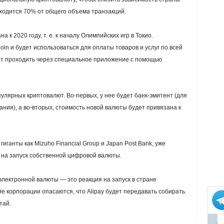
иходится 70% от общего объема транзакций.
к 2020 году, т. е. к началу Олимпийских игр в Токио.
in и будет использоваться для оплаты товаров и услуг по всей
т проходить через специальное приложение с помощью
пулярных криптовалют. Во-первых, у нее будет банк-эмитент (для
ния), а во-вторых, стоимость новой валюты будет привязана к
гиганты как Mizuho Financial Group и Japan Post Bank, уже
на запуск собственной цифровой валюты.
электронной валюты — это реакция на запуск в стране
кие корпорации опасаются, что Alipay будет передавать собирать
тай.