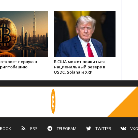
откроет первую в
В США может появиться
криптобашню
национальный резерв в
USDC, Solana и XRP
EBOOK
RSS
TELEGRAM
TWITTER
VKO