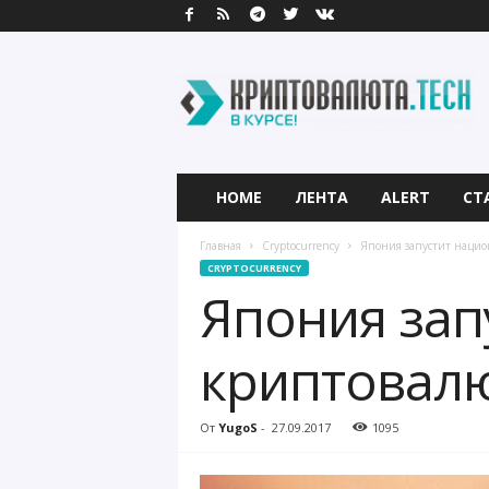
К
р
и
п
т
о
в
HOME
ЛЕНТА
ALERT
СТ
а
л
Главная
Cryptocurrency
Япония запустит нацио
ю
CRYPTOCURRENCY
т
Япония зап
а
.
T
криптовалю
e
c
h
От
YugoS
-
27.09.2017
1095