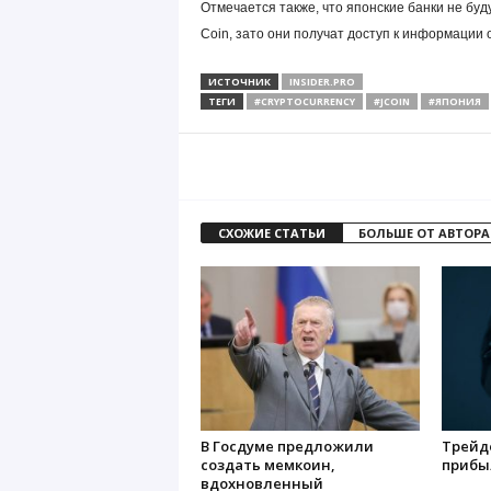
Отмечается также, что японские банки не бу
Coin, зато они получат доступ к информации 
ИСТОЧНИК
INSIDER.PRO
ТЕГИ
#CRYPTOCURRENCY
#JCOIN
#ЯПОНИЯ
СХОЖИЕ СТАТЬИ
БОЛЬШЕ ОТ АВТОРА
В Госдуме предложили
Трейде
создать мемкоин,
прибы
вдохновленный