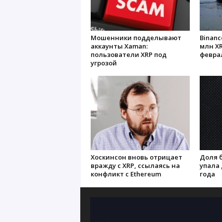
Мошенники подделывают
Binanc
аккаунты Xaman:
млн X
пользователи XRP под
феврал
угрозой
Хоскинсон вновь отрицает
Доля 
вражду с XRP, ссылаясь на
упала 
конфликт с Ethereum
года