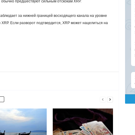
лы обычно предшествуют сильным отскокам XRP.
наблюдает за нижней границей восходящего канала на уровне
я XRP. Если разворот подтвердится, XRP может нацелиться на