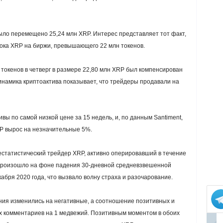
было перемещено 25,24 млн XRP. Интерес представляет тот факт,
тока XRP на биржи, превышающего 22 млн токенов.
 токенов в четверг в размере 22,80 млн XRP был компенсирован
инамика криптоактива показывает, что трейдеры продавали на
вы по самой низкой цене за 15 недель, и, по данным Santiment,
RP вырос на незначительные 5%.
нестатистический трейдер XRP, активно оперировавший в течение
 произошло на фоне падения 30-дневной средневзвешенной
кабря 2020 года, что вызвало волну страха и разочарование.
ия изменились на негативные, а соотношение позитивных и
их комментариев на 1 медвежий. Позитивным моментом в обоих