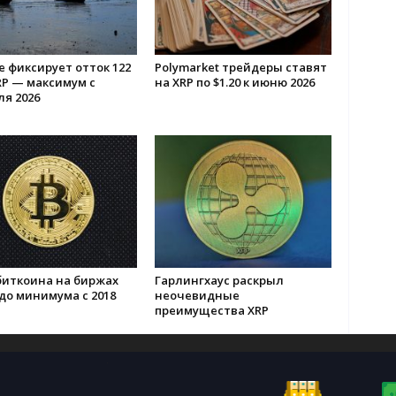
e фиксирует отток 122
Polymarket трейдеры ставят
RP — максимум с
на XRP по $1.20 к июню 2026
я 2026
биткоина на биржах
Гарлингхаус раскрыл
до минимума с 2018
неочевидные
преимущества XRP