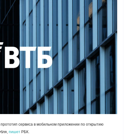
л прототип сервиса в мобильном приложении по открытию
убля,
пишет
РБК.