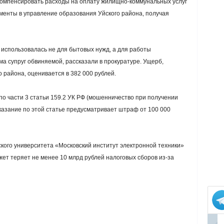
компенсировать расходы на оплату жилищно-коммунальных услуг
ументы в управление образования Уйского района, получая
использовалась не для бытовых нужд, а для работы
а супруг обвиняемой, рассказали в прокуратуре. Ущерб,
района, оценивается в 382 000 рублей.
о части 3 статьи 159.2 УК РФ (мошенничество при получении
казание по этой статье предусматривает штраф от 100 000
кого университета «Московский институт электронной техники»
жет теряет не менее 10 млрд рублей налоговых сборов из-за