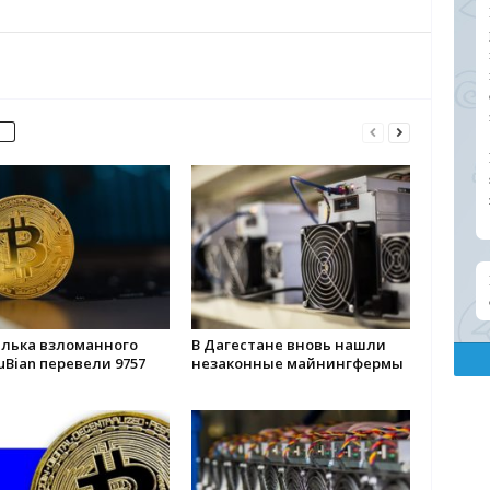
елька взломанного
В Дагестане вновь нашли
uBian перевели 9757
незаконные майнингфермы