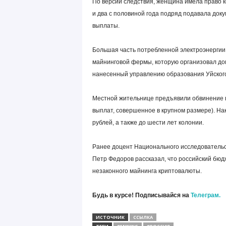
По версии следствия, женщина имела право 
и два с половиной года подряд подавала док
выплаты.
Большая часть потребленной электроэнергии 
майнинговой фермы, которую организовал дом
нанесенный управлению образования Уйского 
Местной жительнице предъявили обвинение п
выплат, совершенное в крупном размере). На
рублей, а также до шести лет колонии.
Ранее доцент Национального исследовательс
Петр Федоров рассказал, что российский бюд
незаконного майнинга криптовалюты.
Будь в курсе! Подписывайся на
Телеграм.
ИСТОЧНИК
ССЫЛКА