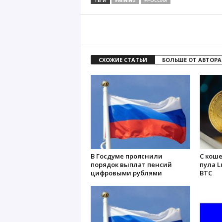
ТЕГИ
#MINING
#РОССИЯ
СХОЖИЕ СТАТЬИ
БОЛЬШЕ ОТ АВТОРА
В Госдуме прояснили
С кош
порядок выплат пенсий
пула L
цифровыми рублями
BTC