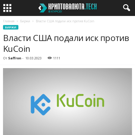
Главная
Биржи
Власти США подали иск против KuCoin
БИРЖИ
Власти США подали иск против
KuCoin
От
Saffron
-
10.03.2023
1111