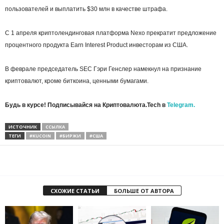
пользователей и выплатить $30 млн в качестве штрафа.
С 1 апреля криптолендинговая платформа Nexo прекратит предложение
процентного продукта Earn Interest Product инвесторам из США.
В феврале председатель
SEC
Гэри Генслер намекнул на признание
криптовалют, кроме биткоина, ценными бумагами.
Будь в курсе! Подписывайся на Криптовалюта.Tech в
Telegram.
ИСТОЧНИК
ССЫЛКА
ТЕГИ
#KUCOIN
#БИРЖИ
#США
СХОЖИЕ СТАТЬИ
БОЛЬШЕ ОТ АВТОРА