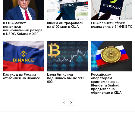
В США может
BitMEX оштрафовали
США вернет Bitfinex
появиться
на $100 млн в США
похищенные 94 643 BTC
национальный резерв
в USDC, Solana и XRP
Как уход из России
Цена биткоина
Российским
отразился на Binance
поднялась выше $99
операторам
000
криптомиксеров
Blender и Sinbad
предъявлено
обвинение в США