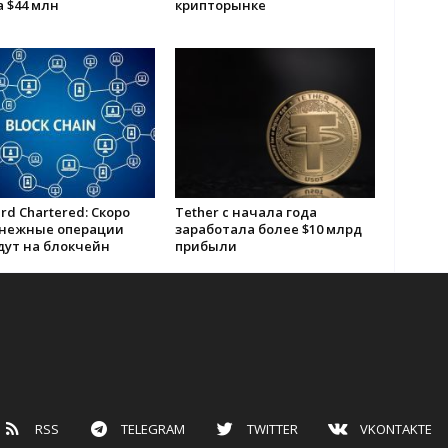
а $44 млн
крипторынке
rd Chartered: Скоро
Tether с начала года
енежные операции
заработала более $10 млрд
дут на блокчейн
прибыли
RSS
TELEGRAM
TWITTER
VKONTAKTE