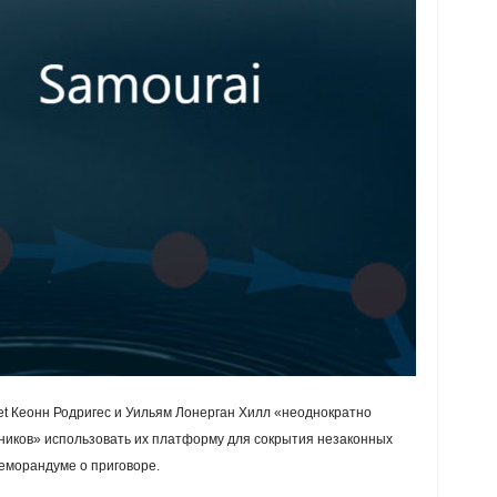
t Кеонн Родригес и Уильям Лонерган Хилл «неоднократно
ников» использовать их платформу для сокрытия незаконных
еморандуме о приговоре.