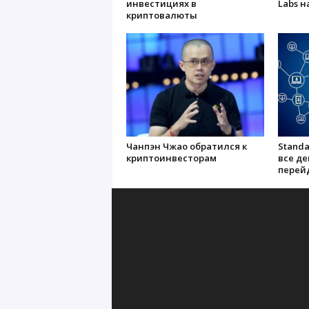
инвестициях в
Labs н
криптовалюты
Чанпэн Чжао обратился к
Standa
криптоинвесторам
все д
перей