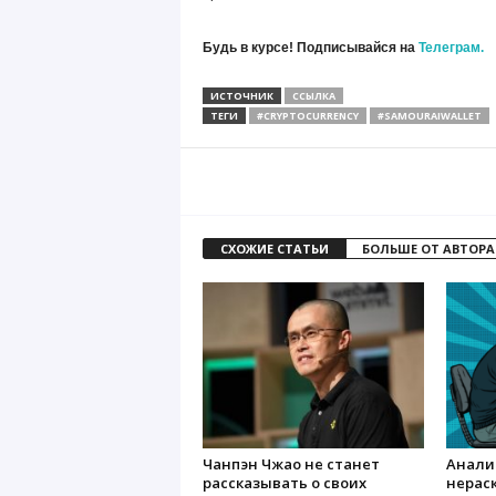
Будь в курсе! Подписывайся на
Телеграм.
ИСТОЧНИК
ССЫЛКА
ТЕГИ
#CRYPTOCURRENCY
#SAMOURAIWALLET
СХОЖИЕ СТАТЬИ
БОЛЬШЕ ОТ АВТОРА
Чанпэн Чжао не станет
Анали
рассказывать о своих
нерас