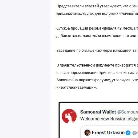
Представители властей утверждают, что обв
криминальных кругах для получения личной в
Служба пробации рекомендовала 42 месяца т
добивается максимально возможного пятилетн
Заседание по оглашению меры наказания зап
В правительственном документе приводится сс
назвал перемешивание криптовалют «отмыван
Samourai на даркнет-форумах, утверждая, что
«неотслеживаемыми».