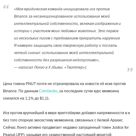
«Моя юридическая команда инициировала иск против
Binance за несанкционированное использование моей
интеллектуальной собственности, включая изображения и
истории с участием моих любимых животных. Это первое
из нескольких писем с требованием прекратить наруiения.
Я намерен защищать свою творческую работу и послать
четкий сигнал: использование моей интеллектуальной
собственности без разрешения недопустимо»,
— написал Лонго в X (бывш. «Твиттер»).
Цена токена PNUT почти не отреагировала на новости об иске против
Binance. По данным
CoinGecko
, за последние сутки курс мемкоина
снизился на 1,1% до $1,11.
Иск против крупнейшей в мире криптобиржи добавил напряженности в и
без того спорную экосистему мемкоинов, связанных с белкой Арахис.
Сейчас Лонго активно продвигает недавно запущенный токен Justice for
Peanut (JFP), называя его «единственной настоящей монетой,