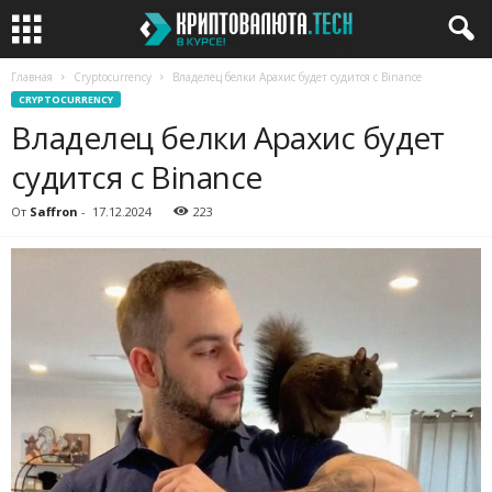
Главная
Cryptocurrency
Владелец белки Арахис будет судится с Binance
CRYPTOCURRENCY
Владелец белки Арахис будет
судится с Binance
От
Saffron
-
17.12.2024
223