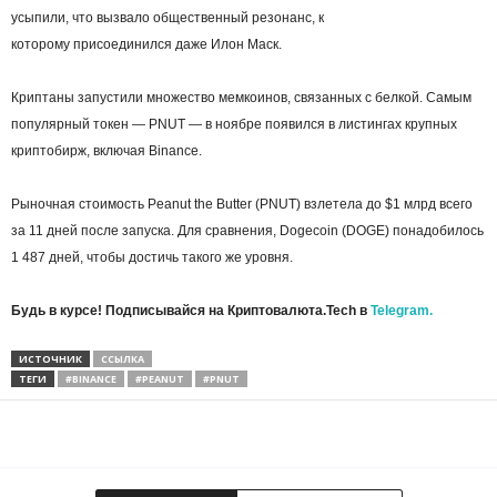
усыпили, что вызвало общественный резонанс, к
которому присоединился даже Илон Маск.
Криптаны запустили множество мемкоинов, связанных с белкой. Самым
популярный токен — PNUT — в ноябре появился в листингах крупных
криптобирж, включая Binance.
Рыночная стоимость Peanut the Butter (PNUT) взлетела до $1 млрд всего
за 11 дней после запуска. Для сравнения, Dogecoin (DOGE) понадобилось
1 487 дней, чтобы достичь такого же уровня.
Будь в курсе! Подписывайся на Криптовалюта.Tech в
Telegram.
ИСТОЧНИК
ССЫЛКА
ТЕГИ
#BINANCE
#PEANUT
#PNUT