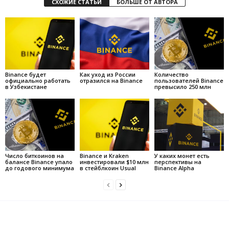
СХОЖИЕ СТАТЬИ
БОЛЬШЕ ОТ АВТОРА
Binance будет
Как уход из России
Количество
официально работать
отразился на Binance
пользователей Binance
в Узбекистане
превысило 250 млн
Число биткоинов на
Binance и Kraken
У каких монет есть
балансе Binance упало
инвестировали $10 млн
перспективы на
до годового минимума
в стейблкоин Usual
Binance Alpha