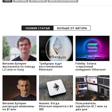
ТЕГИ
#BUTERIN
#ETHEREUM
#МАСШТАБИРОВАНИЕ
СХОЖИЕ СТАТЬИ
БОЛЬШЕ ОТ АВТОРА
Виталик Бутерин
Трейдеры ждут
Fidelity: Solana
высказался по поводу
восстановления
«серьезный
L2-сети от Sony
Ethereum
конкурент» Ethereum
Виталик Бутерин
Анализ: Когда
Пользователь
распродал мемкоины
Ethereum вернется к $4
заработал $1,1 млн за
на $1 млн
000
два дня