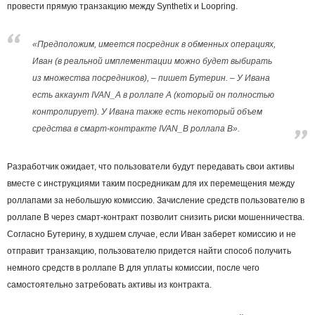
провести прямую транзакцию между Synthetix и Loopring.
«Предположим, имеется посредник в обменных операциях,
Иван (в реальной имплементации можно будет выбирать
из множества посредников), – пишет Бутерин. – У Ивана
есть аккаунт IVAN_A в роллапе A (который он полностью
контролирует). У Ивана также есть некоторый объем
средства в смарт-контракте IVAN_B роллапа B».
Разработчик ожидает, что пользователи будут передавать свои активы
вместе с инструкциями таким посредникам для их перемещения между
роллапами за небольшую комиссию. Зачисление средств пользователю в
роллапе B через смарт-контракт позволит снизить риски мошенничества.
Согласно Бутерину, в худшем случае, если Иван заберет комиссию и не
отправит транзакцию, пользователю придется найти способ получить
немного средств в роллапе B для уплаты комиссии, после чего
самостоятельно затребовать активы из контракта.