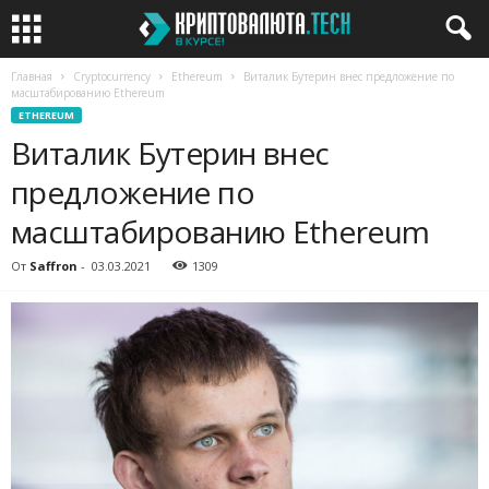
Главная
Cryptocurrency
Ethereum
Виталик Бутерин внес предложение по
масштабированию Ethereum
ETHEREUM
Виталик Бутерин внес
предложение по
масштабированию Ethereum
От
Saffron
-
03.03.2021
1309