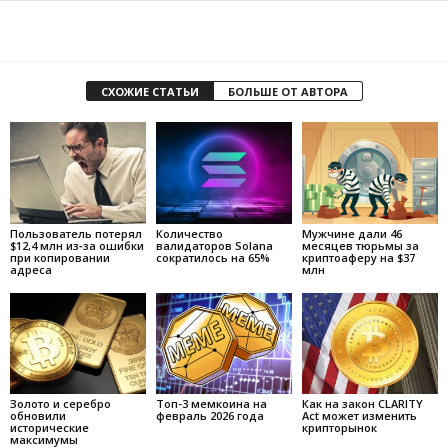
СХОЖИЕ СТАТЬИ
БОЛЬШЕ ОТ АВТОРА
Пользователь потерял
Количество
Мужчине дали 46
$12,4 млн из‑за ошибки
валидаторов Solana
месяцев тюрьмы за
при копировании
сократилось на 65%
криптоаферу на $37
адреса
млн
Золото и серебро
Топ-3 мемкоина на
Как на закон CLARITY
обновили
февраль 2026 года
Act может изменить
исторические
крипторынок
максимумы