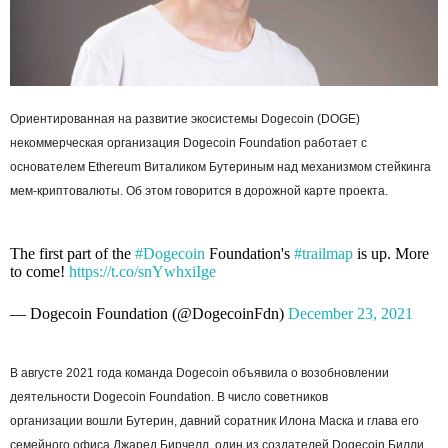
Ориентированная на развитие экосистемы Dogecoin (DOGE)
некоммерческая организация Dogecoin Foundation работает с
основателем Ethereum Виталиком Бутериным над механизмом стейкинга
мем-криптовалюты. Об этом говорится в дорожной карте проекта.
The first part of the
#Dogecoin
Foundation's
#trailmap
is up. More
to come!
https://t.co/snYwhxiIge
— Dogecoin Foundation (@DogecoinFdn)
December 23, 2021
В августе 2021 года команда Dogecoin объявила о возобновлении
деятельности Dogecoin Foundation. В число советников
организации вошли Бутерин, давний соратник Илона Маска и глава его
семейного офиса Джаред Бирчелл, один из создателей Dogecoin Билли