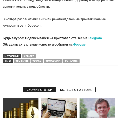
начнется в 2022 году. Тогда же команда обновит дорожную карту, раскрыв
дополнительные подробности.
В ноябре разработчики снизили рекомендованные транзакционные
комиссии в сети Dogecoin.
Будь в курсе! Подписывайся на Криптовалюта.Tech в
Telegram.
Обсудить актуальные новости и события на
Форуме
ИСТОЧНИК
ССЫЛКА
ТЕГИ
#BUTERIN
#DOGE
#DOGECOIN
#STAKING
СХОЖИЕ СТАТЬИ
БОЛЬШЕ ОТ АВТОРА