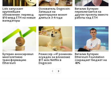
Lido запускает
Основатель Dogecoin:
Виталик Бутерин
крупнейшее
Затишье на
переключается на
обновление: перевод
крипторынке может
другие проекты вместо
$16 млрд ETH на новые
длиться 3-4 года
работы над ETH
валидаторы
Бутерин анонсировал
Режиссер «47 ронинов»
Виталик Бутерин:
многолетнюю
осужден за вложение
Ethereum Foundation
трансформацию
$11 млн Netflix в
сокращает бюджет на
Ethereum
Dogecoin
40%