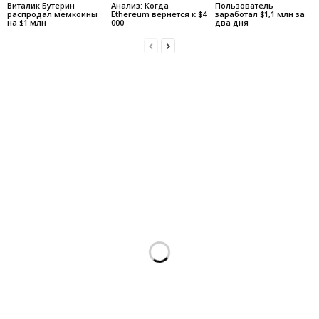
Виталик Бутерин
Анализ: Когда
Пользователь
распродал мемкоины
Ethereum вернется к $4
заработал $1,1 млн за
на $1 млн
000
два дня