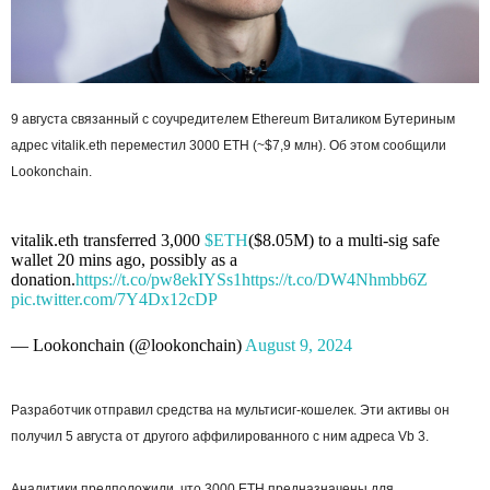
9 августа связанный с соучредителем Ethereum Виталиком Бутериным
адрес vitalik.eth переместил 3000 ETH (~$7,9 млн). Об этом сообщили
Lookonchain.
vitalik.eth transferred 3,000
$ETH
($8.05M) to a multi-sig safe
wallet 20 mins ago, possibly as a
donation.
https://t.co/pw8ekIYSs1
https://t.co/DW4Nhmbb6Z
pic.twitter.com/7Y4Dx12cDP
— Lookonchain (@lookonchain)
August 9, 2024
Разработчик отправил средства на мультисиг-кошелек. Эти активы он
получил 5 августа от другого аффилированного с ним адреса Vb 3.
Аналитики предположили, что 3000 ETH предназначены для