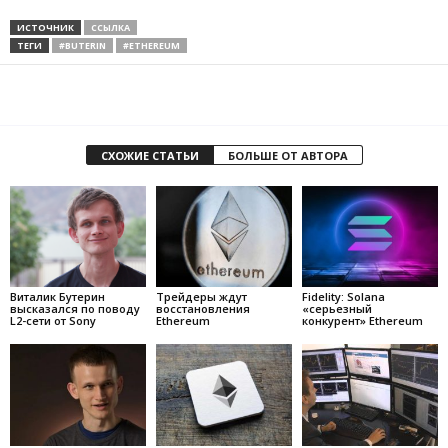
ИСТОЧНИК
ССЫЛКА
ТЕГИ
#BUTERIN
#ETHEREUM
СХОЖИЕ СТАТЬИ
БОЛЬШЕ ОТ АВТОРА
Виталик Бутерин
Трейдеры ждут
Fidelity: Solana
высказался по поводу
восстановления
«серьезный
L2-сети от Sony
Ethereum
конкурент» Ethereum