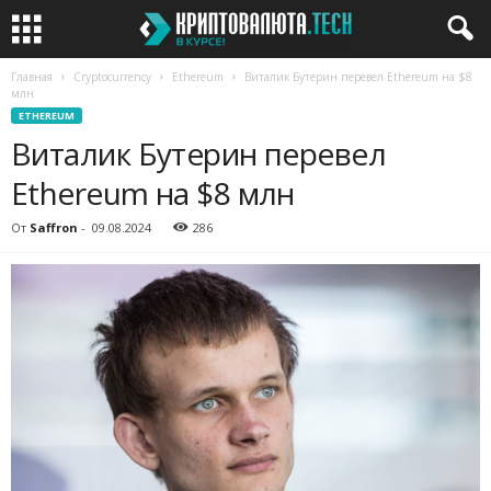
Главная
Cryptocurrency
Ethereum
Виталик Бутерин перевел Ethereum на $8
млн
ETHEREUM
Виталик Бутерин перевел
Ethereum на $8 млн
От
Saffron
-
09.08.2024
286