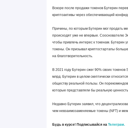
Вскоре после продажи токенов Бутерин перев
криптоактивы через обеспечивающий конфид
Причины, по которым Бутерин мог продать м
происходят уже не впервые. Сооснователю Э
чтобы привлечь интерес к токенам. Бутерин у
токены. Он призывал криптостартапы больше
на благотворительность.
В 2021 году Бутерин сжег 90% своих токенов 
млрд. Бутерин в целом скептически относится
обществу реальной пользы. Он порекомендов
которые представляли бы реальную ценность,
Недавно Бутерин заявил, что децентрализов
чем невзаимозаменяемые токены (NFT) и мемк
Будь в курсе! Подписывайся на
Телеграм.