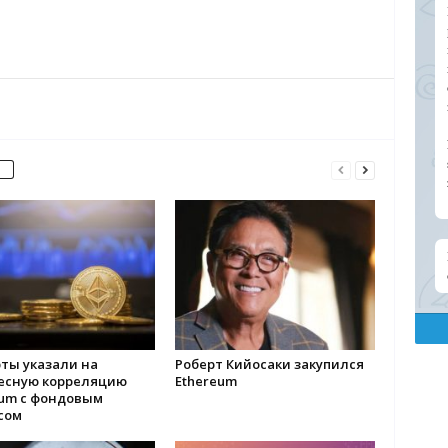
ты указали на
Роберт Кийосаки закупился
есную корреляцию
Ethereum
eum с фондовым
сом