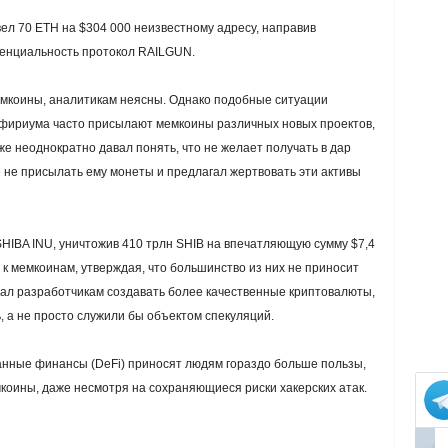
ел 70 ETH на $304 000 неизвестному адресу, направив
енциальность протокол RAILGUN.
емкоины, аналитикам неясны. Однако подобные ситуации
фириума часто присылают мемкоины различных новых проектов,
же неоднократно давал понять, что не желает получать в дар
 не присылать ему монеты и предлагал жертвовать эти активы
SHIBA INU, уничтожив 410 трлн SHIB на впечатляющую сумму $7,4
 к мемкоинам, утверждая, что большинство из них не приносит
ал разработчикам создавать более качественные криптовалюты,
 а не просто служили бы объектом спекуляций.
анные финансы (DeFi) приносят людям гораздо больше пользы,
оины, даже несмотря на сохраняющиеся риски хакерских атак.