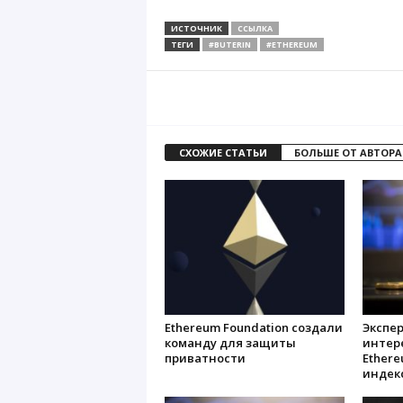
ИСТОЧНИК
ССЫЛКА
ТЕГИ
#BUTERIN
#ETHEREUM
СХОЖИЕ СТАТЬИ
БОЛЬШЕ ОТ АВТОРА
Ethereum Foundation создали
Экспер
команду для защиты
интер
приватности
Ether
индек