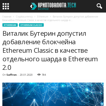
Главная
Cryptocurrency
Ethereum
Виталик Бутерин допустил добавление
блокчейна Ethereum Classic в качестве отдельного шарда в...
ETHEREUM
ETHEREUM CLASSIC
Виталик Бутерин допустил
добавление блокчейна
Ethereum Classic в качестве
отдельного шарда в Ethereum
2.0
От
Saffron
-
20.01.2020
784