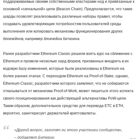
поддерживаемые своими собственными кластерами нод и привязанные к
основной «сигнальной» цепи (Beacon Chain). Предполагается, что такие
шарды позволят реализовывать различные наборы правил, чтобы
создавать удовлетворяющие потребностям пользователей среды
выполнения или копировать механизмы функционирования других
блокчейнов, например блокчейна биткоина.
Ранее разработчики Ethereum Classic решили взять курс на сближение с
Ethereum и провели несколько хард форков, призванных внедрить в их
кодовую базу изменения, которые были реализованы в Ethereum на
более ранних этапах. С переходом Ethereum на Proof-of-Stake, однако,
Ethereum Classic, разработчики которого заявляют, что не собираются
отказываться от механизма Proof-of-Work, может лишиться этого аспекта
своего позиционирования как действующей альтернативы PoW-цепи.
Таким образом, дополнительное средство для перевода ETC в ETH,
вероятно, заинтересует держателей криптовалюты.
«Другой вопрос, захотят ли этого участники сообществ»,
– добавляет Бутерин.