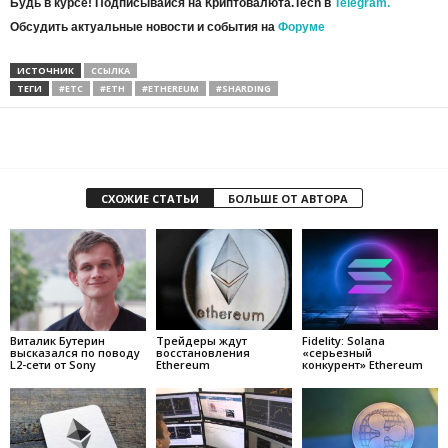
Будь в курсе! Подписывайся на Криптовалюта.Tech в
Telegram.
Обсудить актуальные новости и события на
Форуме
ИСТОЧНИК
ССЫЛКА
ТЕГИ
#ETC
#ETH
#ETHEREUM
#SHARDING
СХОЖИЕ СТАТЬИ
БОЛЬШЕ ОТ АВТОРА
Виталик Бутерин
Трейдеры ждут
Fidelity: Solana
высказался по поводу
восстановления
«серьезный
L2-сети от Sony
Ethereum
конкурент» Ethereum