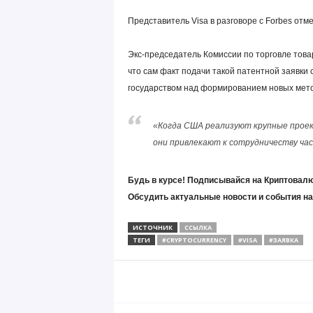
Представитель Visa в разговоре с Forbes отм
Экс-председатель Комиссии по торговле тов
что сам факт подачи такой патентной заявки 
государством над формированием новых мето
«Когда США реализуют крупные проек
они привлекают к сотрудничеству час
Будь в курсе! Подписывайся на Криптовалю
Обсудить актуальные новости и события н
ИСТОЧНИК
ССЫЛКА
ТЕГИ
#CRYPTOCURRENCY
#VISA
#ЗАЯВКА