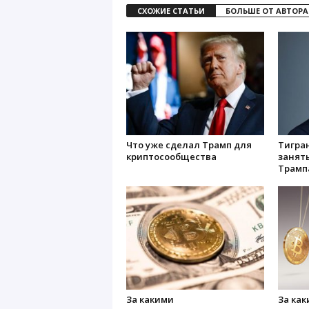
СХОЖИЕ СТАТЬИ
БОЛЬШЕ ОТ АВТОРА
Что уже сделал Трамп для
Тигран
криптосообщества
занять
Трамп
За какими
За ка