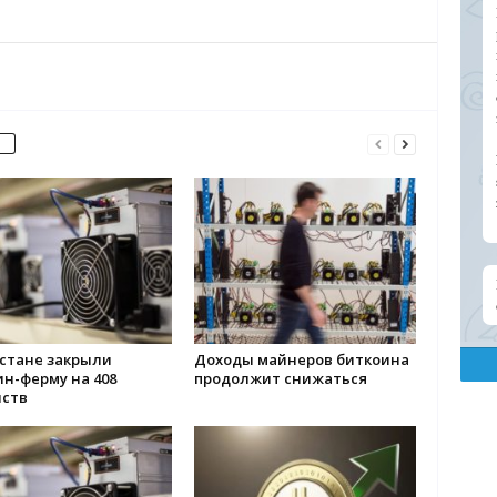
естане закрыли
Доходы майнеров биткоина
н-ферму на 408
продолжит снижаться
йств