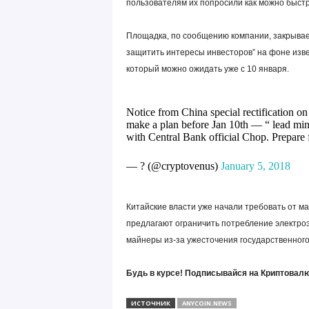
пользователям их попросили как можно быстр
Площадка, по сообщению компании, закрывает
защитить интересы инвесторов” на фоне изв
который можно ожидать уже с 10 января.
Notice from China special rectification on
make a plan before Jan 10th — “ lead mini
with Central Bank official Chop. Prepare fo
— ? (@cryptovenus)
January 5, 2018
Китайские власти уже начали требовать от м
предлагают ограничить потребление электроэ
майнеры из-за ужесточения государственного
Будь в курсе! Подписывайся на Криптовалю
ИСТОЧНИК
ANYCOIN.NEWS