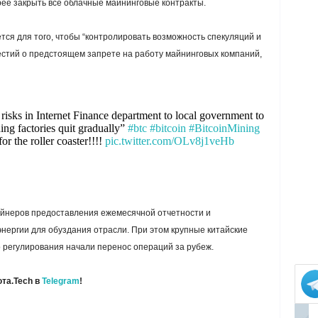
ее закрыть все облачные майнинговые контракты.
ся для того, чтобы “контролировать возможность спекуляций и
естий о предстоящем запрете на работу майнинговых компаний,
 risks in Internet Finance department to local government to
ng factories quit gradually”
#btc
#bitcoin
#BitcoinMining
r the roller coaster!!!!
pic.twitter.com/OLv8j1veHb
айнеров предоставления ежемесячной отчетности и
нергии для обуздания отрасли. При этом крупные китайские
 регулирования начали перенос операций за рубеж.
та.Tech в
Telegram
!