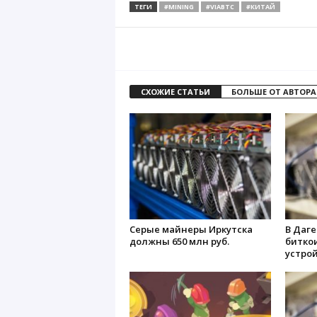
ТЕГИ
#MINING
#VIABTC
#КИТАЙ
СХОЖИЕ СТАТЬИ
БОЛЬШЕ ОТ АВТОРА
Серые майнеры Иркутска
В Даг
должны 650 млн руб.
биткои
устро