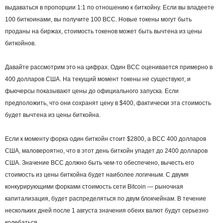
выдаваться в пропорции 1:1 по отношению к биткойну. Если вы владеете
100 биткоинами, вы получите 100 BCC. Новые токены могут быть
проданы на биржах, стоимость токенов может быть вычтена из цены
биткойнов.
Давайте рассмотрим это на цифрах. Один BCC оценивается примерно в
400 долларов США. На текущий момент токены не существуют, и
фьючерсы показывают цены до официального запуска. Если
предположить, что они сохранят цену в $400, фактически эта стоимость
будет вычтена из цены биткойна.
Если к моменту форка один биткойн стоит $2800, а BCС 400 долларов
США, маловероятно, что в этот день биткойн упадет до 2400 долларов
США. Значение BCC должно быть чем-то обеспечено, вычесть его
стоимость из цены биткойна будет наиболее логичным. С двумя
конкурирующими форками стоимость сети Bitcoin — рыночная
капитализация, будет распределяться по двум блокчейнам. В течение
нескольких дней после 1 августа значения обеих валют будут серьезно
колебаться.