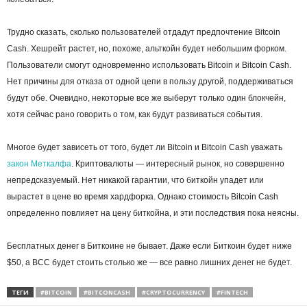
Трудно сказать, сколько пользователей отдадут предпочтение Bitcoin
Cash. Хешрейт растет, но, похоже, альткойн будет небольшим форком.
Пользователи смогут одновременно использовать Bitcoin и Bitcoin Cash.
Нет причины для отказа от одной цепи в пользу другой, поддерживаться
будут обе. Очевидно, некоторые все же выберут только один блокчейн,
хотя сейчас рано говорить о том, как будут развиваться события.
Многое будет зависеть от того, будет ли Bitcoin и Bitcoin Cash уважать
закон Меткалфа
. Криптовалюты — интересный рынок, но совершенно
непредсказуемый. Нет никакой гарантии, что биткойн упадет или
вырастет в цене во время хардфорка. Однако стоимость Bitcoin Cash
определенно повлияет на цену биткойна, и эти последствия пока неясны.
Бесплатных денег в Биткоине не бывает. Даже если Биткоин будет ниже
$50, а BCC будет стоить столько же — все равно лишних денег не будет.
ТЕГИ
#BITCOIN
#BITCONCASH
#CRYPTOCURRENCY
#FINTECH