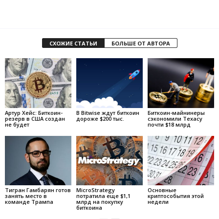
СХОЖИЕ СТАТЬИ
БОЛЬШЕ ОТ АВТОРА
Артур Хейс: Биткоин-
В Bitwise ждут биткоин
Биткоин-майнинеры
резерв в США создан
дороже $200 тыс.
сэкономили Техасу
не будет
почти $18 млрд
Тигран Гамбарян готов
MicroStrategy
Основные
занять место в
потратила еще $1,1
криптособытия этой
команде Трампа
млрд на покупку
недели
биткоина