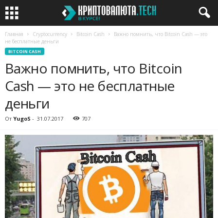
Главная
Cryptocurrency
Bitcoin Cash
Важно помнить, что Bitcoin Cash — это
не бесплатные деньги
BITCOIN CASH
Важно помнить, что Bitcoin
Cash — это не бесплатные
деньги
От
YugoS
-
31.07.2017
707