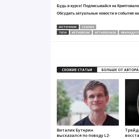
Будь в курсе! Подписывайся на Криптовалю
Обсудить актуальные новости и события н
ИСТОЧНИК
ССЫЛКА
ТЕГИ
#ETHEREUM
#ETHEREUM20
#ВАЛИДАТ
СХОЖИЕ СТАТЬИ
БОЛЬШЕ ОТ АВТОРА
Виталик Бутерин
Трейд
высказался по поводу L2-
восст