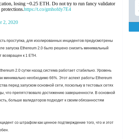
cation, losing ~0.25 ETH. Do not try to run fancy validator
 protections.
https://t.co/gmhofdy7E4
 2, 2020
ость проступка, для изолированных инцидентов предусмотрены
апе запуска Ethereum 2.0 было решено снизить минимальный
 возвращен к 1 ETH.
thereum 2.0 сутки назад система работает стабильно. Уровень
как минимально необходимо 66%. Этот аспект работы Ethereum
тва перед запуском основной сети, поскольку в тестовых сетях
ды, что препятствовало достижению завершенности. В основной
ость, больше валидаторов подходит к своим обязанностям
идент со штрафом как ценное подтверждение того, что и этот
обен.