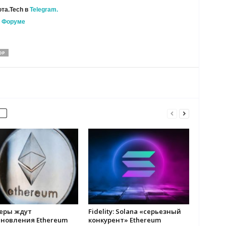
та.Tech в
Telegram.
а
Форуме
ОР
еры ждут
Fidelity: Solana «серьезный
ановления Ethereum
конкурент» Ethereum