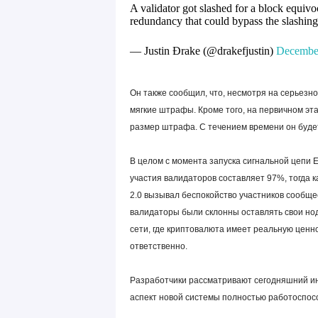
A validator got slashed for a block equivo
redundancy that could bypass the slashing
— Justin Ðrake (@drakefjustin)
December
Он также сообщил, что, несмотря на серьезн
мягкие штрафы. Кроме того, на первичном эт
размер штрафа. С течением времени он будет
В целом с момента запуска сигнальной цепи E
участия валидаторов составляет 97%, тогда 
2.0 вызывал беспокойство участников сообщес
валидаторы были склонны оставлять свои но
сети, где криптовалюта имеет реальную ценн
ответственно.
Разработчики рассматривают сегодняшний инц
аспект новой системы полностью работоспос