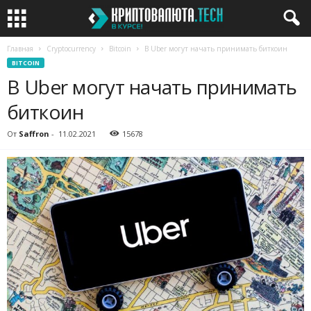
Главная
Cryptocurrency
Bitcoin
В Uber могут начать принимать биткоин
BITCOIN
В Uber могут начать принимать
биткоин
От
Saffron
-
11.02.2021
15678