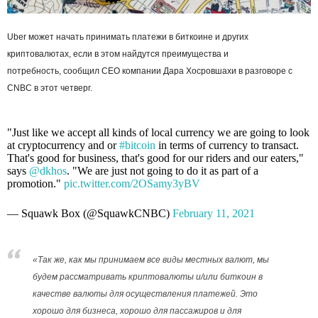
Uber может начать принимать платежи в биткоине и других
криптовалютах, если в этом найдутся преимущества и
потребность, сообщил CEO компании Дара Хосровшахи в разговоре с
CNBC в этот четверг.
"Just like we accept all kinds of local currency we are going to look
at cryptocurrency and or
#bitcoin
in terms of currency to transact.
That's good for business, that's good for our riders and our eaters,"
says
@dkhos
. "We are just not going to do it as part of a
promotion."
pic.twitter.com/2OSamy3yBV
— Squawk Box (@SquawkCNBC)
February 11, 2021
«Так же, как мы принимаем все виды местных валют, мы
будем рассматривать криптовалюты и/или биткоин в
качестве валюты для осуществления платежей. Это
хорошо для бизнеса, хорошо для пассажиров и для