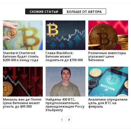
СХОЖИЕ СТАТЬИ
БОЛЬШЕ ОТ АВТОРА
Standard Chartered:
Глава BlackRock:
Розничные инвесторы
Биткоин будет стоить
Биткоин может
угрожают цене
$200 000 к концу года
подняться до $700 000
биткоина
Михаэль ван де Поппе:
Найдены 430 BTC,
Аналитики определили
Цена биткоина может
предположительно,
цель для BTC на
упасть до $95 000
принадлежащие Россу
февраль
Ульбрихту