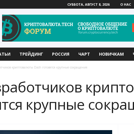
СУББОТА, АВГУСТ 8, 2026
О НАС
АТЬИ
ТРЕЙДИНГ
РОССИЯ
ЧАРТ
НОВИЧКАМ
ботчиков криптовалюты Dash готовятся крупные сокращения
зработчиков крипт
ятся крупные сокр