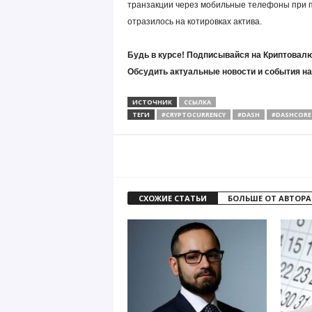
транзакции через мобильные телефоны при п
отразилось на котировках актива.
Будь в курсе! Подписывайся на Криптовалю
Обсудить актуальные новости и события н
ИСТОЧНИК
ССЫЛКА
ТЕГИ
#CRYPTOCURRENCY
#DASH
#DASHCORE
СХОЖИЕ СТАТЬИ
БОЛЬШЕ ОТ АВТОРА