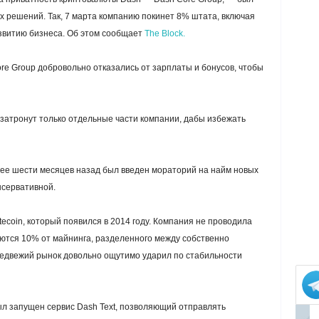
 решений. Так, 7 марта компанию покинет 8% штата, включая
азвитию бизнеса. Об этом сообщает
The Block.
re Group добровольно отказались от зарплаты и бонусов, чтобы
затронут только отдельные части компании, дабы избежать
лее шести месяцев назад был введен мораторий на найм новых
нсервативной.
tecoin, который появился в 2014 году. Компания не проводила
ются 10% от майнинга, разделенного между собственно
едвежий рынок довольно ощутимо ударил по стабильности
ыл запущен сервис Dash Text, позволяющий отправлять