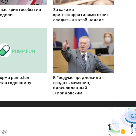
ные криптособытия
За какими
недели
криптонарративами стоит
следить на этой неделе
орма pump.fun
В Госдуме предложили
ила годовщину
создать мемкоин,
вдохновленный
Жириновским