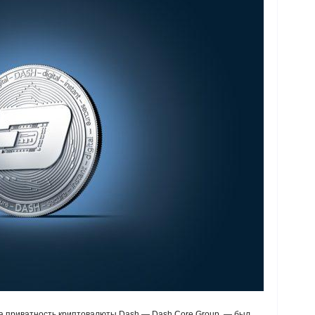
а приватность криптовалюты Dash — Dash Core Group, — был