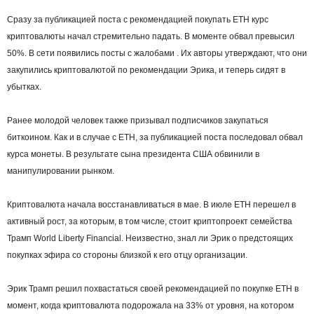
Сразу за публикацией поста с рекомендацией покупать ETH курс
криптовалюты начал стремительно падать. В моменте обвал превысил
50%. В сети появились посты с жалобами . Их авторы утверждают, что они
закупились криптовалютой по рекомендации Эрика, и теперь сидят в
убытках.
Ранее молодой человек также призывал подписчиков закупаться
биткоином. Как и в случае с ETH, за публикацией поста последовал обвал
курса монеты. В результате сына президента США обвинили в
манипулировании рынком.
Криптовалюта начала восстанавливаться в мае. В июле ETH перешел в
активный рост, за которым, в том числе, стоит криптопроект семейства
Трамп World Liberty Financial. Неизвестно, знал ли Эрик о предстоящих
покупках эфира со стороны близкой к его отцу организации.
Эрик Трамп решил похвастаться своей рекомендацией по покупке ETH в
момент, когда криптовалюта подорожала на 33% от уровня, на котором