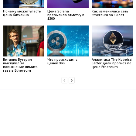
Почему может упасть
Цена Solana
Как изменилась сеть
цена биткоина
превысила отметку в
Ethereum за 10 лет
$200
Виталик Бутерин
Что происходит с
Аналитики The Kobeissi
выступил за
ценой XRP
Letter дали прогноз по
повышение лимита
цене Ethereum
газа в Ethereum