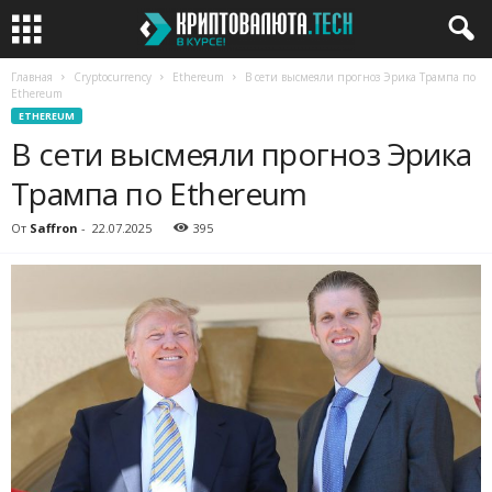
Главная
Cryptocurrency
Ethereum
В сети высмеяли прогноз Эрика Трампа по
Ethereum
ETHEREUM
В сети высмеяли прогноз Эрика
Трампа по Ethereum
От
Saffron
-
22.07.2025
395