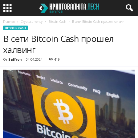
Главная
Cryptocurrency
Bitcoin Cash
В сети Bitcoin Cash прошел халвинг
BITCOIN CASH
В сети Bitcoin Cash прошел
халвинг
От
Saffron
-
04.04.2024
419