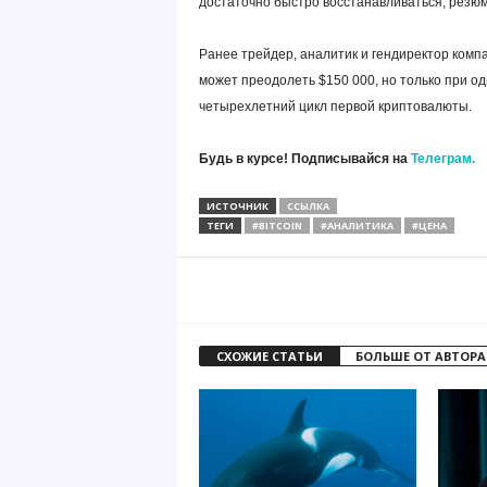
достаточно быстро восстанавливаться, резюм
Ранее трейдер, аналитик и гендиректор компан
может преодолеть $150 000, но только при 
четырехлетний цикл первой криптовалюты.
Будь в курсе! Подписывайся на
Телеграм.
ИСТОЧНИК
ССЫЛКА
ТЕГИ
#BITCOIN
#АНАЛИТИКА
#ЦЕНА
СХОЖИЕ СТАТЬИ
БОЛЬШЕ ОТ АВТОРА