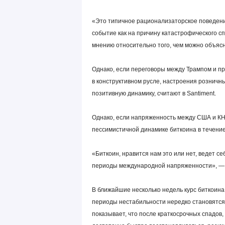
«Это типичное рационализаторское поведени
событие как на причину катастрофического с
мнению относительно того, чем можно объясн
Однако, если переговоры между Трампом и п
в конструктивном русле, настроения рознич
позитивную динамику, считают в Santiment.
Однако, если напряженность между США и КНР
пессимистичной динамике биткоина в течение
«Биткоин, нравится нам это или нет, ведет се
периоды международной напряженности», — 
В ближайшие несколько недель курс биткоин
периоды нестабильности нередко становятся 
показывает, что после краткосрочных спадов