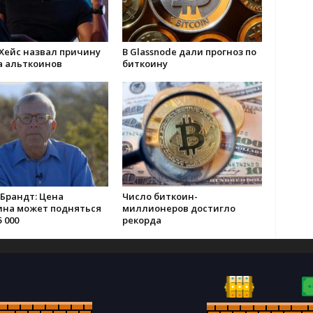
Хейс назвал причину
В Glassnode дали прогноз по
а альткоинов
биткоину
Брандт: Цена
Число биткоин-
ина может подняться
миллионеров достигло
5 000
рекорда