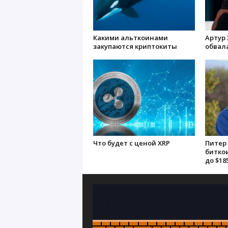
Какими альткоинами
Артур 
закупаются криптокиты
обвал
Что будет с ценой XRP
Питер 
битко
до $18