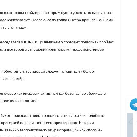
е со стороны трейдеров, которым нужно указать на единичное
пада криптовалют. После обвала толпа быстро пришла к общему
ить этот спад».
редседателем КНР Си Цзиньпинем о торговых пошлинах пройдут
ных инвесторов в отношении криптовалют продемонстрируют
 обострится, трейдерам следует готовиться к более
 всего октября.
бя скорее как рисковый актив, чем как безопасное убежище в
пояснили аналитики.
а будет подвержен повышенной волатильности, и подобные
проверкой на прочность всего крипторынка. История
, вызванных геополитическими факторами, рынок способен