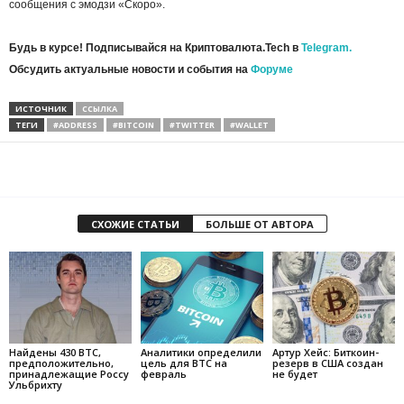
сообщения с эмодзи «Скоро».
Будь в курсе! Подписывайся на Криптовалюта.Tech в
Telegram.
Обсудить актуальные новости и события на
Форуме
ИСТОЧНИК
ССЫЛКА
ТЕГИ
#ADDRESS
#BITCOIN
#TWITTER
#WALLET
СХОЖИЕ СТАТЬИ
БОЛЬШЕ ОТ АВТОРА
Найдены 430 BTC,
Аналитики определили
Артур Хейс: Биткоин-
предположительно,
цель для BTC на
резерв в США создан
принадлежащие Россу
февраль
не будет
Ульбрихту