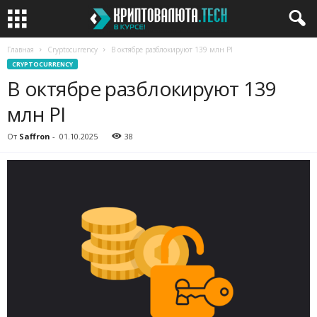
Главная
Cryptocurrency
В октябре разблокируют 139 млн PI
CRYPTOCURRENCY
В октябре разблокируют 139
млн PI
От
Saffron
-
01.10.2025
38