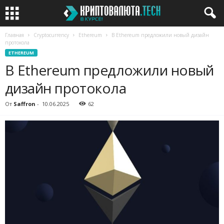
Главная
Cryptocurrency
Ethereum
В Ethereum предложили новый дизайн
протокола
ETHEREUM
В Ethereum предложили новый
дизайн протокола
От
Saffron
-
10.06.2025
62