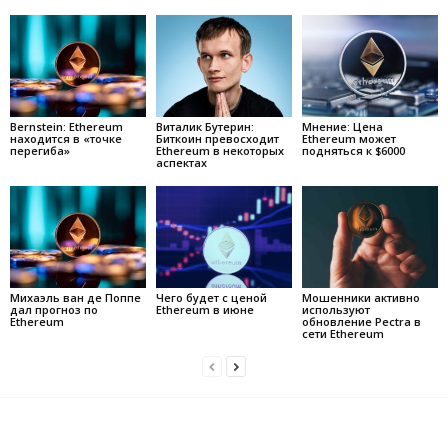
Bernstein: Ethereum
Виталик Бутерин:
Мнение: Цена
находится в «точке
Биткоин превосходит
Ethereum может
перегиба»
Ethereum в некоторых
подняться к $6000
аспектах
Михаэль ван де Поппе
Чего будет с ценой
Мошенники активно
дал прогноз по
Ethereum в июне
используют
Ethereum
обновление Pectra в
сети Ethereum