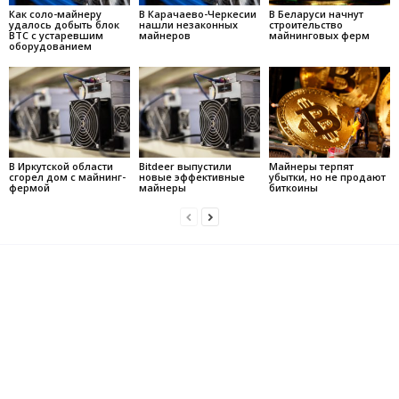
Как соло-майнеру
В Карачаево-Черкесии
В Беларуси начнут
удалось добыть блок
нашли незаконных
строительство
BTC с устаревшим
майнеров
майнинговых ферм
оборудованием
В Иркутской области
Bitdeer выпустили
Майнеры терпят
сгорел дом с майнинг-
новые эффективные
убытки, но не продают
фермой
майнеры
биткоины