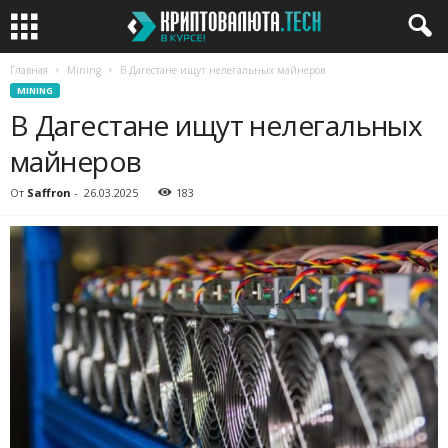
Главная
Mining
В Дагестане ищут нелегальных майнеров
MINING
В Дагестане ищут нелегальных
майнеров
От
Saffron
-
26.03.2025
183