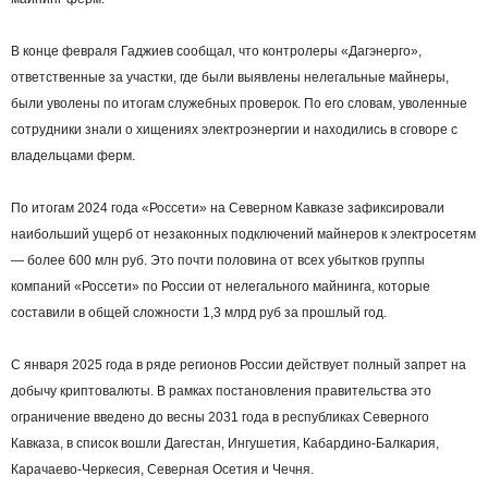
В конце февраля Гаджиев сообщал, что контролеры «Дагэнерго»,
ответственные за участки, где были выявлены нелегальные майнеры,
были уволены по итогам служебных проверок. По его словам, уволенные
сотрудники знали о хищениях электроэнергии и находились в сговоре с
владельцами ферм.
По итогам 2024 года «Россети» на Северном Кавказе зафиксировали
наибольший ущерб от незаконных подключений майнеров к электросетям
— более 600 млн руб. Это почти половина от всех убытков группы
компаний «Россети» по России от нелегального майнинга, которые
составили в общей сложности 1,3 млрд руб за прошлый год.
С января 2025 года в ряде регионов России действует полный запрет на
добычу криптовалюты. В рамках постановления правительства это
ограничение введено до весны 2031 года в республиках Северного
Кавказа, в список вошли Дагестан, Ингушетия, Кабардино-Балкария,
Карачаево-Черкесия, Северная Осетия и Чечня.