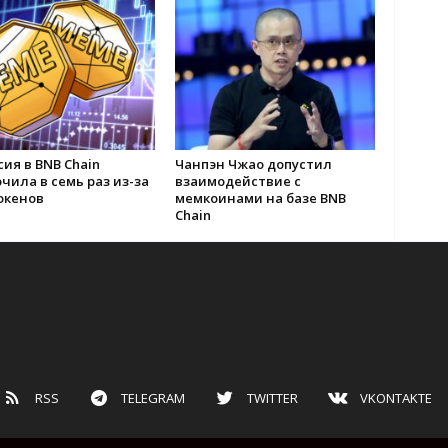
ия в BNB Chain
Чанпэн Чжао допустил
чила в семь раз из-за
взаимодействие с
окенов
мемкоинами на базе BNB
Chain
RSS
TELEGRAM
TWITTER
VKONTAKTE