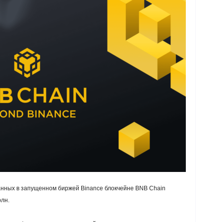
анных в запущенном биржей Binance блокчейне BNB Chain
лн.