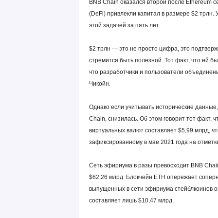
BNB Chain оказался второй после Ethereum с
(DeFi) привлекли капитал в размере $2 трлн. 
этой задачей за пять лет.
$2 трлн — это не просто цифра, это подтверж
стремится быть полезной. Тот факт, что ей б
что разработчики и пользователи объединен
Чикойн.
Однако если учитывать исторические данные,
Chain, снизилась. Об этом говорит тот факт,
виртуальных валют составляет $5,99 млрд, чт
зафиксированному в мае 2021 года на отметке
Сеть эфириума в разы превосходит BNB Chai
$62,26 млрд. Блокчейн ETH опережает соперн
выпущенных в сети эфириума стейблкоинов оц
составляет лишь $10,47 млрд.