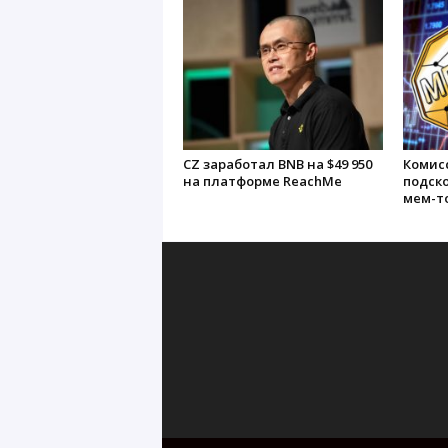
CZ заработал BNB на $49 950
Комисс
на платформе ReachMe
подско
мем-т