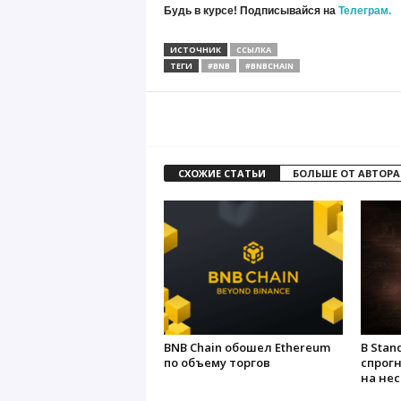
Будь в курсе! Подписывайся на
Телеграм.
ИСТОЧНИК
ССЫЛКА
ТЕГИ
#BNB
#BNBCHAIN
СХОЖИЕ СТАТЬИ
БОЛЬШЕ ОТ АВТОРА
BNB Chain обошел Ethereum
В Stan
по объему торгов
спрог
на нес