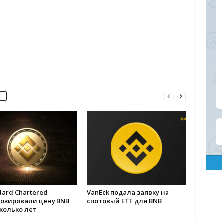
dard Chartered
VanEck подала заявку на
нозировали цену BNB
спотовый ETF для BNB
колько лет