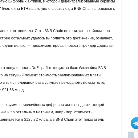
етью цифровых активов, в которой децентрализованные сервисы
У блокчейна ETH на это ушло шесть лет, а BNB Chain справился с
дение потенциала. Сеть BNB Chain не гонится за хайпом, она
ыстрее остальных удалось выполнить это достижение, означает,
ы одной целью, — прокомментировал новость трейдер Джонатан
 то популярность DeFi, работающих на базе блокчейна BNB
 что на текущий момент стоимость заблокированных в сети
о в три с половиной раза уступает рекордному показателю,
 $21,66 млрд.
n по сумме привлечённых цифровых активов, достигающей
ика и по остальным метрикам, например, стоимость
енивается в $125,72 млрд, а в BNB Chain этот показатель