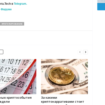
та.Tech в
Telegram.
а
Форуме
#РЕГУЛИРОВАНИЕ
ные криптособытия
За какими
недели
криптонарративами стоит