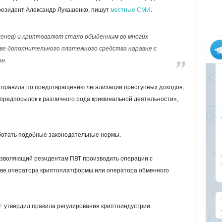
президент Александр Лукашенко, пишут
местные СМИ
.
кенов) и криптовалют стало обыденным во многих
тве дополнительного платежного средства наравне с
н.
т правила по предотвращению легализации преступных доходов,
редпосылок к различного рода криминальной деятельности»,
ботать подобные законодательные нормы.
 позволяющий резидентам ПВТ производить операции с
стве оператора криптоплатформы или оператора обменного
F утвердил правила регулирования криптоиндустрии.