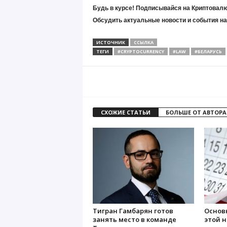
Будь в курсе! Подписывайся на Криптовалю
Обсудить актуальные новости и события н
ИСТОЧНИК
ССЫЛКА
ТЕГИ
#CRYPTOCURRENCY
#LAW
#БЕЛАРУСЬ
СХОЖИЕ СТАТЬИ
БОЛЬШЕ ОТ АВТОРА
Тигран Гамбарян готов
Основ
занять место в команде
этой 