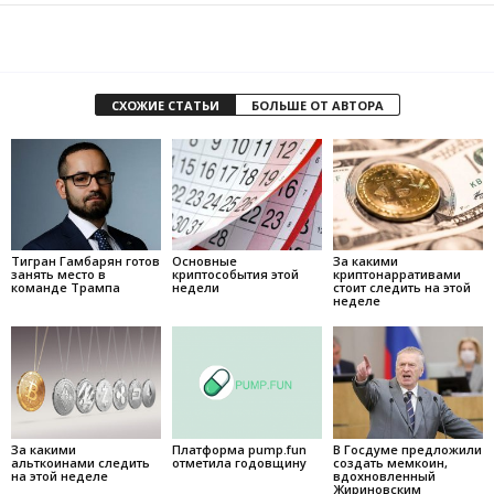
СХОЖИЕ СТАТЬИ
БОЛЬШЕ ОТ АВТОРА
Тигран Гамбарян готов
Основные
За какими
занять место в
криптособытия этой
криптонарративами
команде Трампа
недели
стоит следить на этой
неделе
За какими
Платформа pump.fun
В Госдуме предложили
альткоинами следить
отметила годовщину
создать мемкоин,
на этой неделе
вдохновленный
Жириновским