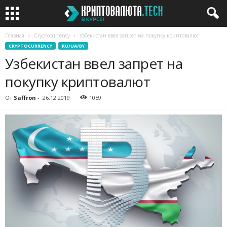
Главная
Cryptocurrency
Узбекистан ввел запрет на покупку криптовалют
CRYPTOCURRENCY
RU/UA/BY
Узбекистан ввел запрет на
покупку криптовалют
От
Saffron
-
26.12.2019
1059