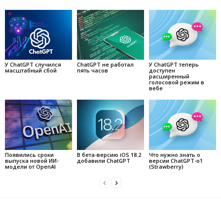
У ChatGPT случился
ChatGPT не работал
У ChatGPT теперь
масштабный сбой
пять часов
доступен
расширенный
голосовой режим в
вебе
Появились сроки
В бета-версию iOS 18.2
Что нужно знать о
выпуска новой ИИ-
добавили ChatGPT
версии ChatGPT-o1
модели от OpenAI
(Strawberry)