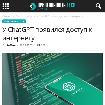
Главная
Cryptocurrency
У ChatGPT появился доступ к интернету
CRYPTOCURRENCY
У ChatGPT появился доступ к
интернету
От
Saffron
-
28.09.2023
359