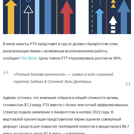
В июле юристы FTX представят в суд по делам о банкротстве план
реорганизации биржи с возможным возобновлением работы,
сообщает
The Block
. Цена токена FTT отреагировала ростом на 90%.
«Полный бедлам закончился», — заявил в ходе слушаний
партнер Sullivan & Cromwell Энди Дитдерих.
Адвокат уточнил, что компания собрала в общей сложности активы
стоимостью $7,3 млрд. FTX вместе с более чем сотней аффилированных
структур подала заявление о банкротстве в ноябре 2022 года. В
мартовской презентации представители биржи оценили совокупный
дефицит средств для покрытия требований клиентов и кредиторов в $8,7
млрд, из которых около $1,6 млрд — в биткоине.