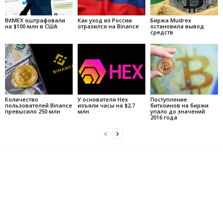
BitMEX оштрафовали
Как уход из России
Биржа Mudrex
на $100 млн в США
отразился на Binance
остановила вывод
средств
Количество
У основателя Hex
Поступление
пользователей Binance
изъяли часы на $2,7
биткоинов на биржи
превысило 250 млн
млн
упало до значений
2016 года