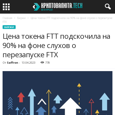
Главная
Биржи
Цена токена FTT подскочила на 90% на фоне слухов о перезапуске
FTX
БИРЖИ
Цена токена FTT подскочила на
90% на фоне слухов о
перезапуске FTX
От
Saffron
-
13.04.2023
778